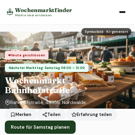
Wochenmarktfinder
Märkte lokal entdecken
Symbolbild · KI-generiert
Startseite
›
Städte
›
Nordwalde
›
Wochenmarkt
Bahnhofstraße
Heute geschlossen
Nächster Markttag: Samstag 08:00 – 12:00
Wochenmarkt
Bahnhofstraße
Bahnhofstraße, 48356, Nordwalde
Erfahrung teilen
Merken
Teilen
Route für Samstag planen