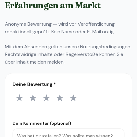
Erfahrungen am Markt
Anonyme Bewertung — wird vor Veröffentlichung
redaktionell geprüft. Kein Name oder E-Mail nötig.
Mit dem Absenden gelten unsere
Nutzungsbedingungen
.
Rechtswidrige Inhalte oder Regelverstöße können Sie
über
Inhalt melden
melden.
Deine Bewertung
*
★
★
★
★
★
1 Stern
2 Sterne
3 Sterne
4 Sterne
5 Sterne
Dein Kommentar (optional)