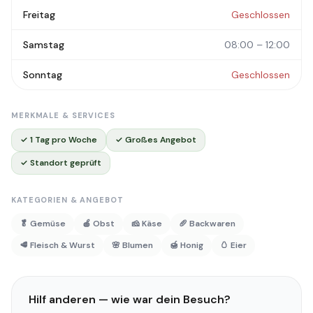
Freitag
Geschlossen
Samstag
08:00 – 12:00
Sonntag
Geschlossen
MERKMALE & SERVICES
✓ 1 Tag pro Woche
✓ Großes Angebot
✓ Standort geprüft
KATEGORIEN & ANGEBOT
🥬 Gemüse
🍎 Obst
🧀 Käse
🥖 Backwaren
🥩 Fleisch & Wurst
🌸 Blumen
🍯 Honig
🥚 Eier
Hilf anderen — wie war dein Besuch?