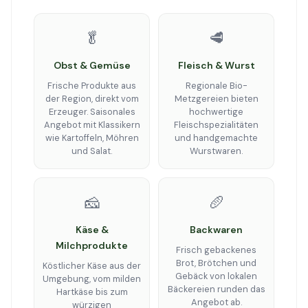
🥬
🥩
Obst & Gemüse
Fleisch & Wurst
Frische Produkte aus
Regionale Bio-
der Region, direkt vom
Metzgereien bieten
Erzeuger. Saisonales
hochwertige
Angebot mit Klassikern
Fleischspezialitäten
wie Kartoffeln, Möhren
und handgemachte
und Salat.
Wurstwaren.
🧀
🥖
Käse &
Backwaren
Milchprodukte
Frisch gebackenes
Brot, Brötchen und
Köstlicher Käse aus der
Gebäck von lokalen
Umgebung, vom milden
Bäckereien runden das
Hartkäse bis zum
Angebot ab.
würzigen