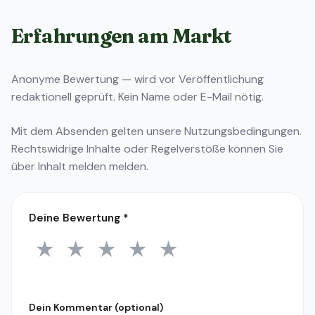
Erfahrungen am Markt
Anonyme Bewertung — wird vor Veröffentlichung
redaktionell geprüft. Kein Name oder E-Mail nötig.
Mit dem Absenden gelten unsere
Nutzungsbedingungen
.
Rechtswidrige Inhalte oder Regelverstöße können Sie
über
Inhalt melden
melden.
Deine Bewertung
*
★
★
★
★
★
1 Stern
2 Sterne
3 Sterne
4 Sterne
5 Sterne
Dein Kommentar (optional)