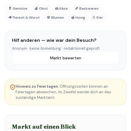
🥬 Gemüse
🍎 Obst
🧀 Käse
🥖 Backwaren
🥩 Fleisch & Wurst
🌸 Blumen
🍯 Honig
🥚 Eier
Hilf anderen — wie war dein Besuch?
Anonym · keine Anmeldung · redaktionell geprüft
Markt bewerten
Hinweis zu Feiertagen:
Öffnungszeiten können an
Feiertagen abweichen. Im Zweifel wende dich an das
zuständige Marktamt.
Markt auf einen Blick