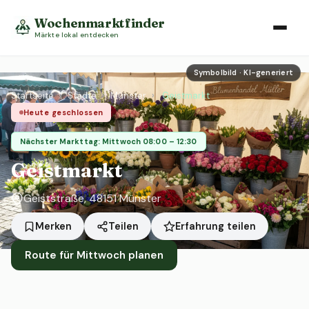
Wochenmarktfinder
Märkte lokal entdecken
Symbolbild · KI-generiert
Startseite
›
Städte
›
Münster
›
Geistmarkt
Heute geschlossen
Nächster Markttag: Mittwoch 08:00 – 12:30
Geistmarkt
Geiststraße, 48151 Münster
Erfahrung teilen
Merken
Teilen
Route für Mittwoch planen