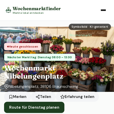
Wochenmarktfinder
Märkte lokal entdecken
Symbolbild · KI-generiert
Startseite
›
Städte
›
Braunschweig
›
Wochenmarkt
Nibelungenplatz
Heute geschlossen
Nächster Markttag: Dienstag 08:00 – 13:00
Wochenmarkt
Nibelungenplatz
Nibelungenplatz, 38106 Braunschweig
Erfahrung teilen
Merken
Teilen
Route für Dienstag planen