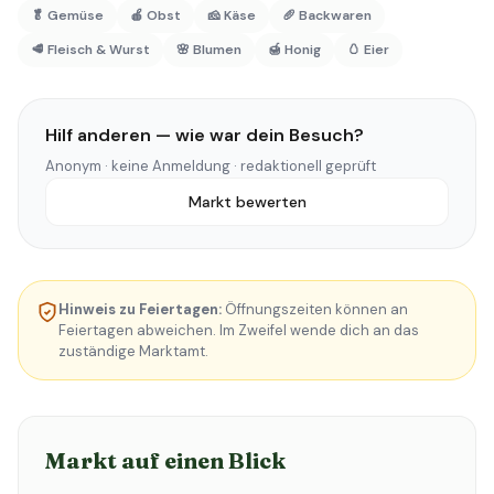
🥬 Gemüse
🍎 Obst
🧀 Käse
🥖 Backwaren
🥩 Fleisch & Wurst
🌸 Blumen
🍯 Honig
🥚 Eier
Hilf anderen — wie war dein Besuch?
Anonym · keine Anmeldung · redaktionell geprüft
Markt bewerten
Hinweis zu Feiertagen:
Öffnungszeiten können an
Feiertagen abweichen. Im Zweifel wende dich an das
zuständige Marktamt.
Markt auf einen Blick