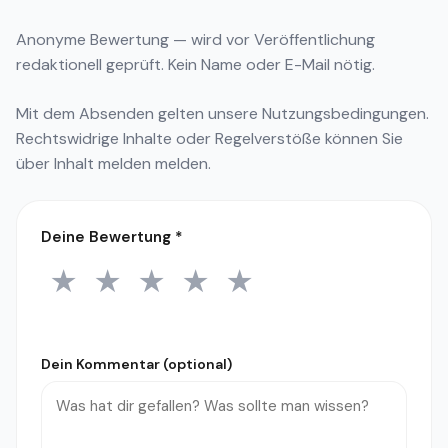
Anonyme Bewertung — wird vor Veröffentlichung
redaktionell geprüft. Kein Name oder E-Mail nötig.
Mit dem Absenden gelten unsere
Nutzungsbedingungen
.
Rechtswidrige Inhalte oder Regelverstöße können Sie
über
Inhalt melden
melden.
Deine Bewertung
*
★
★
★
★
★
1 Stern
2 Sterne
3 Sterne
4 Sterne
5 Sterne
Dein Kommentar (optional)