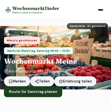
Wochenmarktfinder
Märkte lokal entdecken
Symbolbild · KI-generiert
Startseite
›
Städte
›
Meine
›
Wochenmarkt Meine
Heute geschlossen
Nächster Markttag: Samstag 08:00 – 13:00
Wochenmarkt Meine
Am Marktplatz, 38527 Meine
Erfahrung teilen
Merken
Teilen
Route für Samstag planen