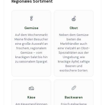
Regionales Sortiment
🥬
🍎
Gemüse
Obst
Auf dem Wochenmarkt
Neben dem Gemüse
Meine finden Besucher
bieten die
eine große Auswahl an
Markthändler auch
frischem, regionalem
eine Vielzahl an Obst-
Gemüse – vom
Spezialitäten aus der
knackigen Salat bis hin
Umgebung, wie
zu saisonalem Spargel.
knackige Äpfel, saftige
Beeren und
exotischere Sorten.
🧀
🥖
Käse
Backwaren
Am Käsestand können
Frisch gebackene