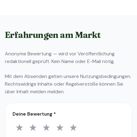
Erfahrungen am Markt
Anonyme Bewertung — wird vor Veröffentlichung
redaktionell geprüft. Kein Name oder E-Mail nötig.
Mit dem Absenden gelten unsere
Nutzungsbedingungen
.
Rechtswidrige Inhalte oder Regelverstöße können Sie
über
Inhalt melden
melden.
Deine Bewertung
*
★
★
★
★
★
1 Stern
2 Sterne
3 Sterne
4 Sterne
5 Sterne