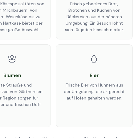
 Käsespezialitäten von
Frisch gebackenes Brot,
n Milchbauern. Von
Brötchen und Kuchen von
m Weichkäse bis zu
Bäckereien aus der näheren
 Hartkäse bietet der
Umgebung. Ein Besuch lohnt
eine große Auswahl.
sich für jeden Feinschmecker.
🌸
🥚
Blumen
Eier
te Sträuße und
Frische Eier von Hühnern aus
nzen von Gärtnereien
der Umgebung, die artgerecht
r Region sorgen für
auf Höfen gehalten werden.
er und frischen Duft.