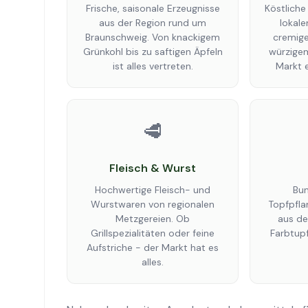
Frische, saisonale Erzeugnisse
Köstliche
aus der Region rund um
lokale
Braunschweig. Von knackigem
cremige
Grünkohl bis zu saftigen Äpfeln
würzigem
ist alles vertreten.
Markt 
🥩
Fleisch & Wurst
Hochwertige Fleisch- und
Bun
Wurstwaren von regionalen
Topfpfla
Metzgereien. Ob
aus de
Grillspezialitäten oder feine
Farbtupf
Aufstriche - der Markt hat es
alles.