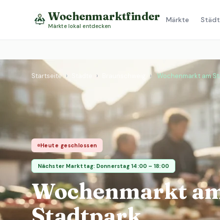
Wochenmarktfinder
Märkte
Städt
Märkte lokal entdecken
Startseite
›
Städte
›
Braunschweig
›
Wochenmarkt am St
Heute geschlossen
Nächster Markttag: Donnerstag 14:00 – 18:00
Wochenmarkt a
Stadtpark