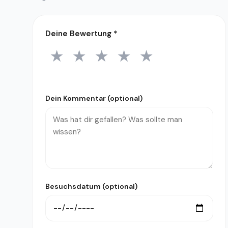
Deine Bewertung
*
★
★
★
★
★
1 Stern
2 Sterne
3 Sterne
4 Sterne
5 Sterne
Dein Kommentar (optional)
Besuchsdatum (optional)