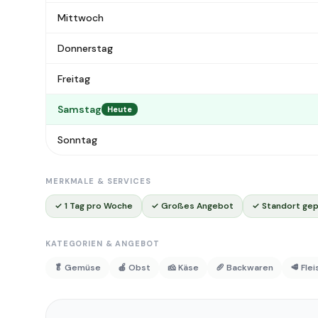
Mittwoch
Donnerstag
Freitag
Samstag
Heute
Sonntag
MERKMALE & SERVICES
✓ 1 Tag pro Woche
✓ Großes Angebot
✓ Standort gep
KATEGORIEN & ANGEBOT
🥬 Gemüse
🍎 Obst
🧀 Käse
🥖 Backwaren
🥩 Fle