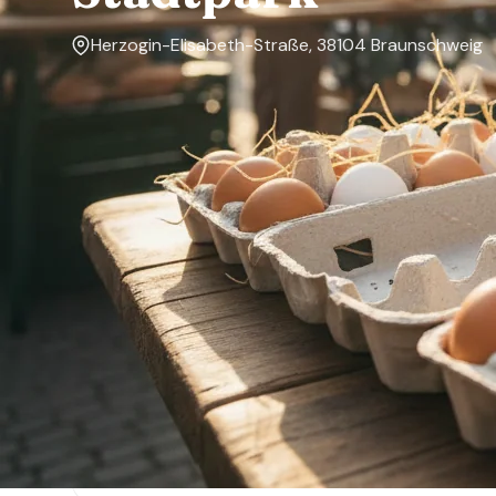
Herzogin-Elisabeth-Straße, 38104 Braunschweig
Markttage
Donnerstag
Über den Markt