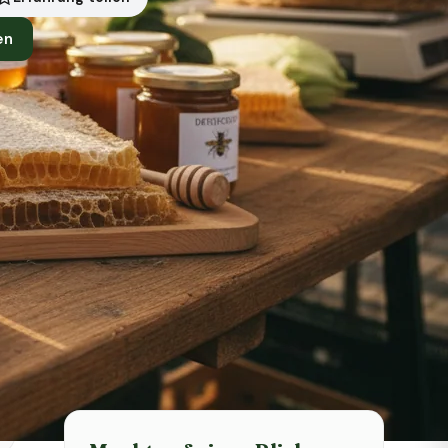
en
Symbolbild · KI-generiert
Status heute
Heute geschlossen