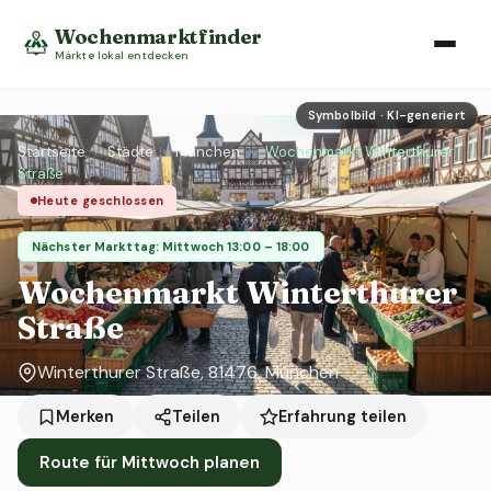
Wochenmarktfinder
Märkte lokal entdecken
Symbolbild · KI-generiert
Startseite
›
Städte
›
München
›
Wochenmarkt Winterthurer
Straße
Heute geschlossen
Nächster Markttag: Mittwoch 13:00 – 18:00
Wochenmarkt Winterthurer
Straße
Winterthurer Straße, 81476, München
Erfahrung teilen
Merken
Teilen
Route für Mittwoch planen