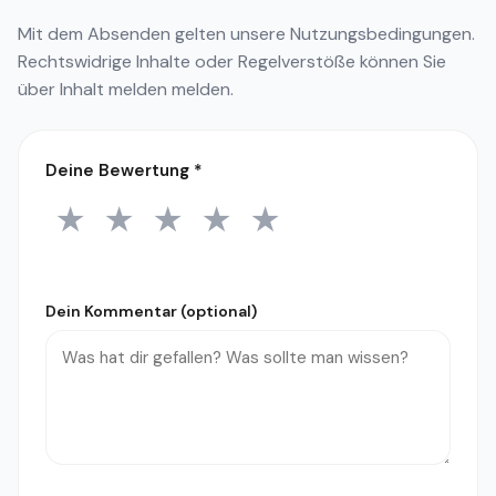
Mit dem Absenden gelten unsere
Nutzungsbedingungen
.
Rechtswidrige Inhalte oder Regelverstöße können Sie
über
Inhalt melden
melden.
Deine Bewertung
*
★
★
★
★
★
1 Stern
2 Sterne
3 Sterne
4 Sterne
5 Sterne
Dein Kommentar (optional)