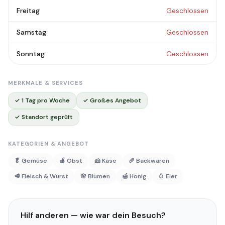
Freitag
Geschlossen
Samstag
Geschlossen
Sonntag
Geschlossen
MERKMALE & SERVICES
✓ 1 Tag pro Woche
✓ Großes Angebot
✓ Standort geprüft
KATEGORIEN & ANGEBOT
🥬 Gemüse
🍎 Obst
🧀 Käse
🥖 Backwaren
🥩 Fleisch & Wurst
🌸 Blumen
🍯 Honig
🥚 Eier
Hilf anderen — wie war dein Besuch?