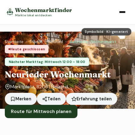
Wochenmarktfinder
Märkte lokal entdecken
Symbolbild · KI-generiert
Startseite
›
Städte
›
Neuried
›
Neurieder Wochenmarkt
Heute geschlossen
Nächster Markttag: Mittwoch 12:00 – 18:00
Neurieder Wochenmarkt
Marktplatz, 82061 Neuried
Erfahrung teilen
Merken
Teilen
Route für Mittwoch planen