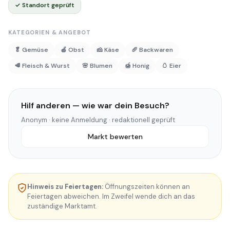
✓ Standort geprüft
KATEGORIEN & ANGEBOT
🥬 Gemüse
🍎 Obst
🧀 Käse
🥖 Backwaren
🥩 Fleisch & Wurst
🌸 Blumen
🍯 Honig
🥚 Eier
Hilf anderen — wie war dein Besuch?
Anonym · keine Anmeldung · redaktionell geprüft
Markt bewerten
Hinweis zu Feiertagen:
Öffnungszeiten können an
Feiertagen abweichen. Im Zweifel wende dich an das
zuständige Marktamt.