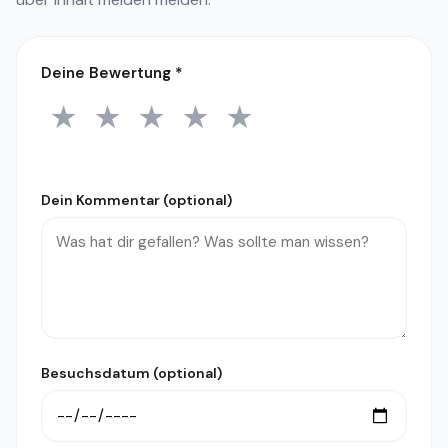
Deine Bewertung
*
★
★
★
★
★
1 Stern
2 Sterne
3 Sterne
4 Sterne
5 Sterne
Dein Kommentar (optional)
Besuchsdatum (optional)