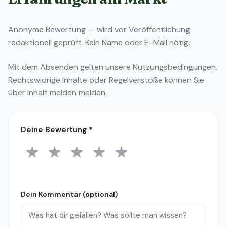
Anonyme Bewertung — wird vor Veröffentlichung
redaktionell geprüft. Kein Name oder E-Mail nötig.
Mit dem Absenden gelten unsere
Nutzungsbedingungen
.
Rechtswidrige Inhalte oder Regelverstöße können Sie
über
Inhalt melden
melden.
Deine Bewertung
*
★
★
★
★
★
1 Stern
2 Sterne
3 Sterne
4 Sterne
5 Sterne
Dein Kommentar (optional)