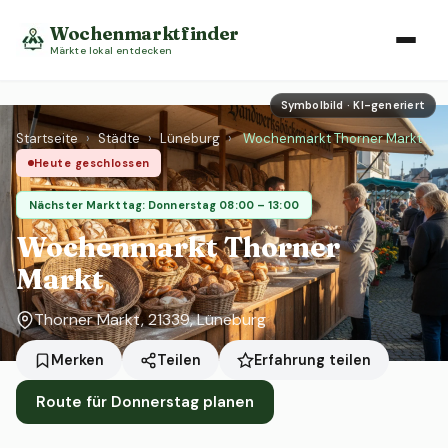
Wochenmarktfinder
Märkte lokal entdecken
Symbolbild · KI-generiert
Startseite
›
Städte
›
Lüneburg
›
Wochenmarkt Thorner Markt
Heute geschlossen
Nächster Markttag: Donnerstag 08:00 – 13:00
Wochenmarkt Thorner
Markt
Thorner Markt, 21339, Lüneburg
Erfahrung teilen
Merken
Teilen
Route für Donnerstag planen