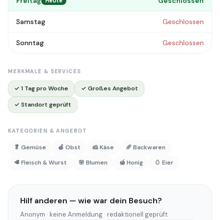
Freitag
Geschlossen
Heute
Samstag
Geschlossen
Sonntag
Geschlossen
MERKMALE & SERVICES
✓ 1 Tag pro Woche
✓ Großes Angebot
✓ Standort geprüft
KATEGORIEN & ANGEBOT
🥬 Gemüse
🍎 Obst
🧀 Käse
🥖 Backwaren
🥩 Fleisch & Wurst
🌸 Blumen
🍯 Honig
🥚 Eier
Hilf anderen — wie war dein Besuch?
Anonym · keine Anmeldung · redaktionell geprüft