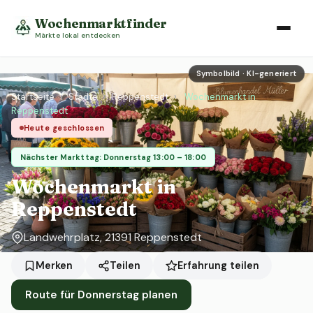
Wochenmarktfinder
Märkte lokal entdecken
Symbolbild · KI-generiert
Startseite
›
Städte
›
Reppenstedt
›
Wochenmarkt in
Reppenstedt
Heute geschlossen
Nächster Markttag: Donnerstag 13:00 – 18:00
Wochenmarkt in
Reppenstedt
Landwehrplatz, 21391 Reppenstedt
Erfahrung teilen
Merken
Teilen
Route für Donnerstag planen