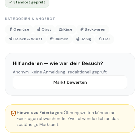
✓ Standort geprüft
KATEGORIEN & ANGEBOT
🥬 Gemüse
🍎 Obst
🧀 Käse
🥖 Backwaren
🥩 Fleisch & Wurst
🌸 Blumen
🍯 Honig
🥚 Eier
Hilf anderen — wie war dein Besuch?
Anonym · keine Anmeldung · redaktionell geprüft
Markt bewerten
Hinweis zu Feiertagen:
Öffnungszeiten können an
Feiertagen abweichen. Im Zweifel wende dich an das
zuständige Marktamt.