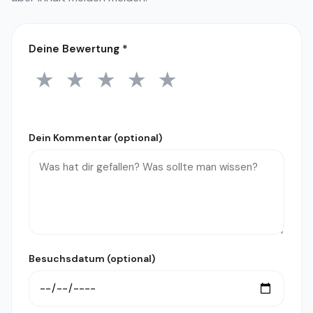
Deine Bewertung
*
★
★
★
★
★
1 Stern
2 Sterne
3 Sterne
4 Sterne
5 Sterne
Dein Kommentar (optional)
Besuchsdatum (optional)