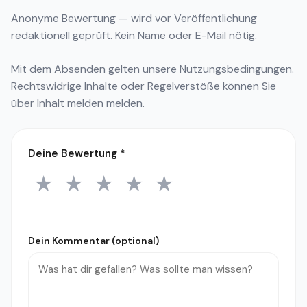
Anonyme Bewertung — wird vor Veröffentlichung
redaktionell geprüft. Kein Name oder E-Mail nötig.
Mit dem Absenden gelten unsere
Nutzungsbedingungen
.
Rechtswidrige Inhalte oder Regelverstöße können Sie
über
Inhalt melden
melden.
Deine Bewertung
*
★
★
★
★
★
1 Stern
2 Sterne
3 Sterne
4 Sterne
5 Sterne
Dein Kommentar (optional)