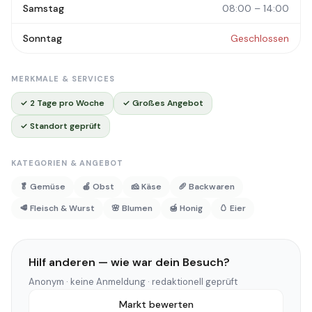
Samstag
08:00 – 14:00
Sonntag
Geschlossen
MERKMALE & SERVICES
✓ 2 Tage pro Woche
✓ Großes Angebot
✓ Standort geprüft
KATEGORIEN & ANGEBOT
🥬 Gemüse
🍎 Obst
🧀 Käse
🥖 Backwaren
🥩 Fleisch & Wurst
🌸 Blumen
🍯 Honig
🥚 Eier
Hilf anderen — wie war dein Besuch?
Anonym · keine Anmeldung · redaktionell geprüft
Markt bewerten