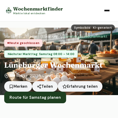
Wochenmarktfinder
Märkte lokal entdecken
Symbolbild · KI-generiert
Startseite
›
Städte
›
Lüneburg
›
Lüneburger Wochenmarkt
Heute geschlossen
Nächster Markttag: Samstag 08:00 – 14:00
Lüneburger Wochenmarkt
Am Markt, 21335, Lüneburg
Erfahrung teilen
Merken
Teilen
Route für Samstag planen