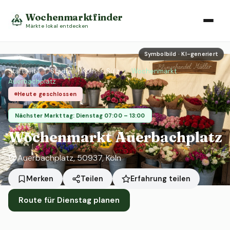
Wochenmarktfinder
Märkte lokal entdecken
Symbolbild · KI-generiert
Startseite
›
Städte
›
Köln
›
Sülz
›
Wochenmarkt
Auerbachplatz
Heute geschlossen
Nächster Markttag: Dienstag 07:00 – 13:00
Wochenmarkt Auerbachplatz
Auerbachplatz, 50937, Köln
Erfahrung teilen
Merken
Teilen
Route für Dienstag planen