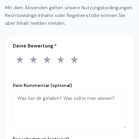
Mit dem Absenden gelten unsere
Nutzungsbedingungen
.
Rechtswidrige Inhalte oder Regelverstöße können Sie
über
Inhalt melden
melden.
Deine Bewertung
*
★
★
★
★
★
1 Stern
2 Sterne
3 Sterne
4 Sterne
5 Sterne
Dein Kommentar (optional)