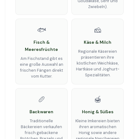
Goudakäse, Senf und
Zwiebeln).
🐟
🧀
Fisch &
Käse & Milch
Meeresfrüchte
Regionale Käsereien
präsentieren ihre
Am Fischstand gibt es
köstlichen Weichkäse,
eine große Auswahl an
Hartkäse und Joghurt-
frischen Fängen direkt
Spezialitäten.
vom Kutter.
🥖
🍯
Backwaren
Honig & Süßes
Traditionelle
Kleine Imkereien bieten
Bäckereien verkaufen
ihren aromatischen
frisch gebackene
Honig sowie andere
Brötchen, Brezeln und
regionale Naschereien