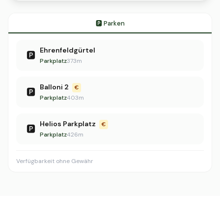
🅿️ Parken
Ehrenfeldgürtel
🅿️
Parkplatz
373m
Balloni 2
€
🅿️
Parkplatz
403m
Helios Parkplatz
€
🅿️
Parkplatz
426m
Verfügbarkeit ohne Gewähr