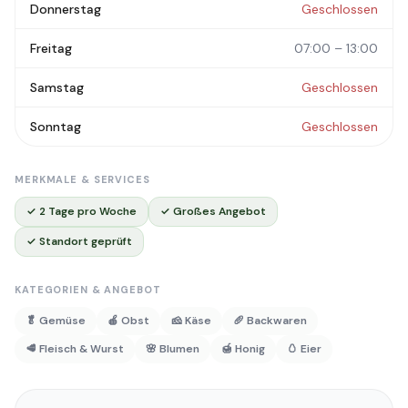
Donnerstag
Geschlossen
Freitag
07:00 – 13:00
Samstag
Geschlossen
Sonntag
Geschlossen
MERKMALE & SERVICES
✓ 2 Tage pro Woche
✓ Großes Angebot
✓ Standort geprüft
KATEGORIEN & ANGEBOT
🥬 Gemüse
🍎 Obst
🧀 Käse
🥖 Backwaren
🥩 Fleisch & Wurst
🌸 Blumen
🍯 Honig
🥚 Eier