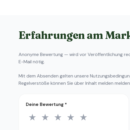
Erfahrungen am Mar
Anonyme Bewertung — wird vor Veröffentlichung reda
E-Mail nötig.
Mit dem Absenden gelten unsere
Nutzungsbedingu
Regelverstöße können Sie über
Inhalt melden
melden
Deine Bewertung
*
★
★
★
★
★
1 Stern
2 Sterne
3 Sterne
4 Sterne
5 Sterne