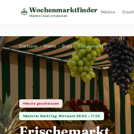
Wochenmarktfinder
Märkte
Städt
Märkte lokal entdecken
Startseite
›
Städte
›
Brühl
›
Frischemarkt
Heute geschlossen
Nächster Markttag: Mittwoch 08:00 – 17:00
Frischemarkt