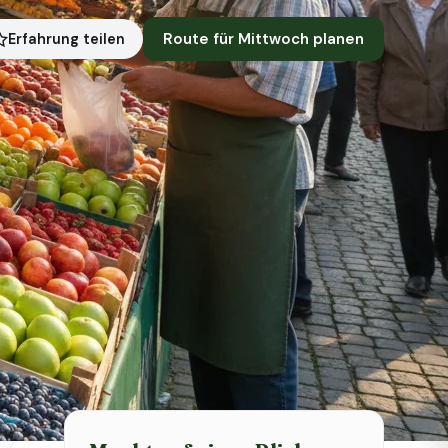
Route für Mittwoch planen
Erfahrung teilen
Symbolbild · KI-generiert
Status heute
Heute geschlossen