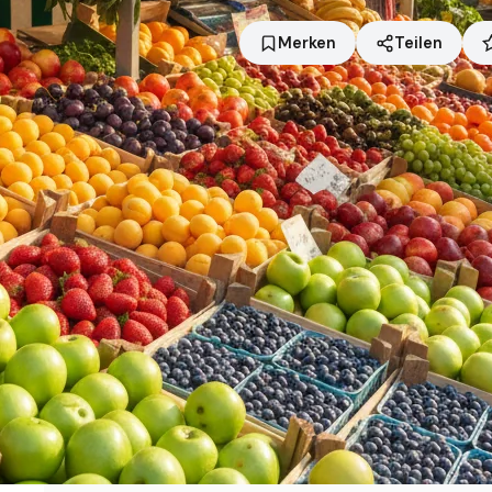
Merken
Teilen
Standort
Brühl
Händler