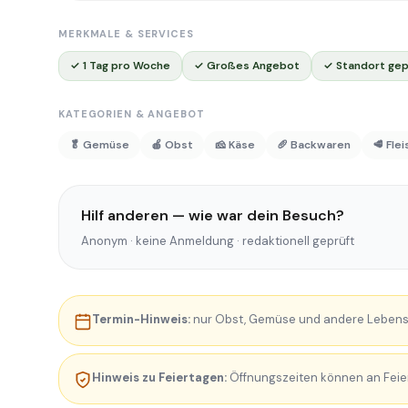
MERKMALE & SERVICES
✓ 1 Tag pro Woche
✓ Großes Angebot
✓ Standort gep
KATEGORIEN & ANGEBOT
🥬 Gemüse
🍎 Obst
🧀 Käse
🥖 Backwaren
🥩 Fle
Hilf anderen — wie war dein Besuch?
Anonym · keine Anmeldung · redaktionell geprüft
Termin-Hinweis:
nur Obst, Gemüse und andere Lebens
Hinweis zu Feiertagen:
Öffnungszeiten können an Feie