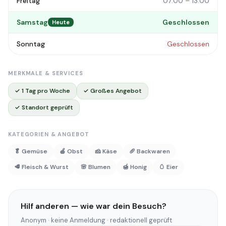
Freitag
07:00 – 13:00
Samstag
Geschlossen
Heute
Sonntag
Geschlossen
MERKMALE & SERVICES
✓ 1 Tag pro Woche
✓ Großes Angebot
✓ Standort geprüft
KATEGORIEN & ANGEBOT
🥬 Gemüse
🍎 Obst
🧀 Käse
🥖 Backwaren
🥩 Fleisch & Wurst
🌸 Blumen
🍯 Honig
🥚 Eier
Hilf anderen — wie war dein Besuch?
Anonym · keine Anmeldung · redaktionell geprüft