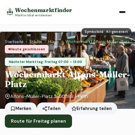
Wochenmarktfinder
Märkte lokal entdecken
Symbolbild · KI-generiert
Startseite
›
Städte
›
Hürth
›
Wochenmarkt Alfons-Müller-Platz
Heute geschlossen
Nächster Markttag: Freitag 07:00 – 13:00
Wochenmarkt Alfons-Müller-
Platz
Alfons-Müller-Platz 3, 50389, Hürth
Erfahrung teilen
Merken
Teilen
Route für Freitag planen