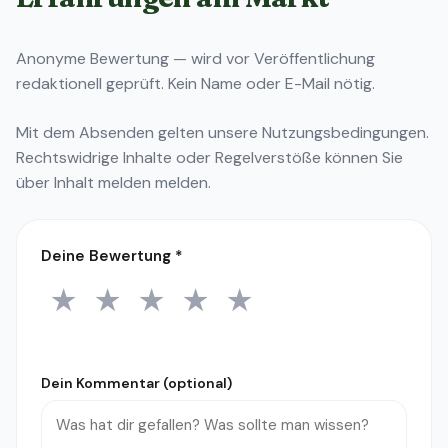
Anonyme Bewertung — wird vor Veröffentlichung
redaktionell geprüft. Kein Name oder E-Mail nötig.
Mit dem Absenden gelten unsere
Nutzungsbedingungen
.
Rechtswidrige Inhalte oder Regelverstöße können Sie
über
Inhalt melden
melden.
Deine Bewertung
*
★
★
★
★
★
1 Stern
2 Sterne
3 Sterne
4 Sterne
5 Sterne
Dein Kommentar (optional)