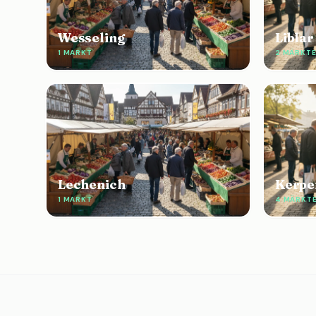
Wesseling
Liblar
1 MARKT
2 MÄRKT
Lechenich
Kerpe
1 MARKT
4 MÄRKT