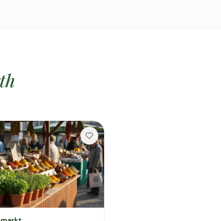
th
markt