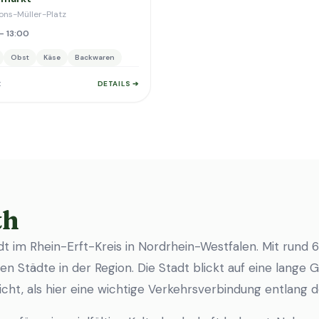
fons-Müller-Platz
– 13:00
Obst
Käse
Backwaren
t
DETAILS ➔
th
adt im Rhein-Erft-Kreis in Nordrhein-Westfalen. Mit rund
n Städte in der Region. Die Stadt blickt auf eine lange 
eicht, als hier eine wichtige Verkehrsverbindung entlang de