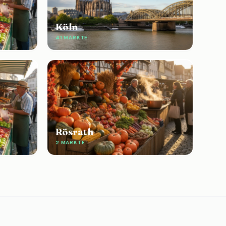
Köln
41 MÄRKTE
Rösrath
2 MÄRKTE