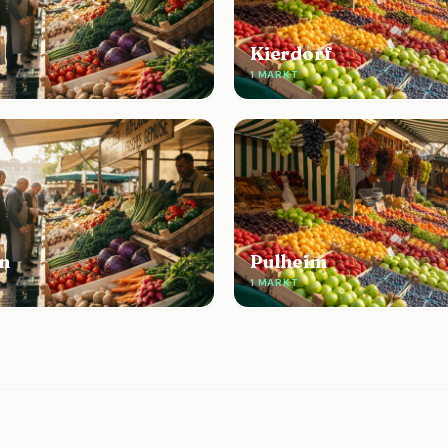
Kierdorf
E
1 MARKT
n
Pulheim
E
1 MARKT