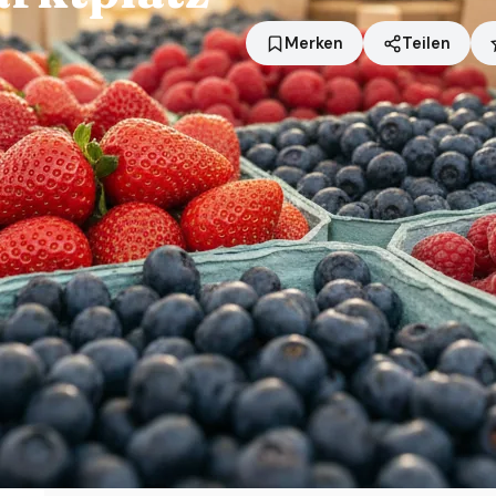
Merken
Teilen
Standort
Hennef (Sieg)
Händler