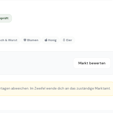
eprüft
isch & Wurst
🌸 Blumen
🍯 Honig
🥚 Eier
Markt bewerten
rtagen abweichen. Im Zweifel wende dich an das zuständige Marktamt.