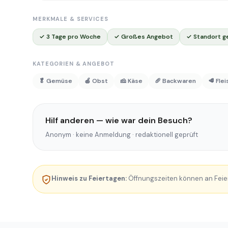
MERKMALE & SERVICES
✓ 3 Tage pro Woche
✓ Großes Angebot
✓ Standort g
KATEGORIEN & ANGEBOT
🥬 Gemüse
🍎 Obst
🧀 Käse
🥖 Backwaren
🥩 Fle
Hilf anderen — wie war dein Besuch?
Anonym · keine Anmeldung · redaktionell geprüft
Hinweis zu Feiertagen:
Öffnungszeiten können an Feie