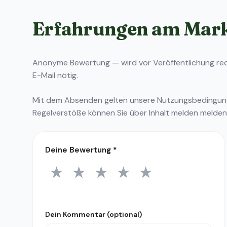
Erfahrungen am Mar
Anonyme Bewertung — wird vor Veröffentlichung reda
E-Mail nötig.
Mit dem Absenden gelten unsere
Nutzungsbedingu
Regelverstöße können Sie über
Inhalt melden
melden
Deine Bewertung
*
★
★
★
★
★
1 Stern
2 Sterne
3 Sterne
4 Sterne
5 Sterne
Dein Kommentar (optional)