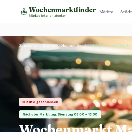
Wochenmarktfinder
Märkte
Städt
Märkte lokal entdecken
Startseite
›
Städte
›
Hennef (Sieg)
›
Wochenmarkt Marktp
Heute geschlossen
Nächster Markttag: Dienstag 08:00 – 13:00
Wochenmarkt Ma