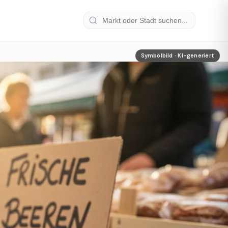
Symbolbild · KI-generiert