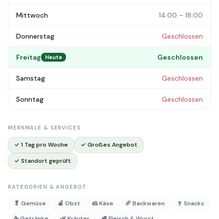
Mittwoch
14:00 – 18:00
Donnerstag
Geschlossen
Freitag
Geschlossen
Heute
Samstag
Geschlossen
Sonntag
Geschlossen
MERKMALE & SERVICES
✓ 1 Tag pro Woche
✓ Großes Angebot
✓ Standort geprüft
KATEGORIEN & ANGEBOT
🥬 Gemüse
🍎 Obst
🧀 Käse
🥖 Backwaren
🍷 Snacks
☕ Getränke
🌿 Kräuter
🥩 Fleisch & Wurst