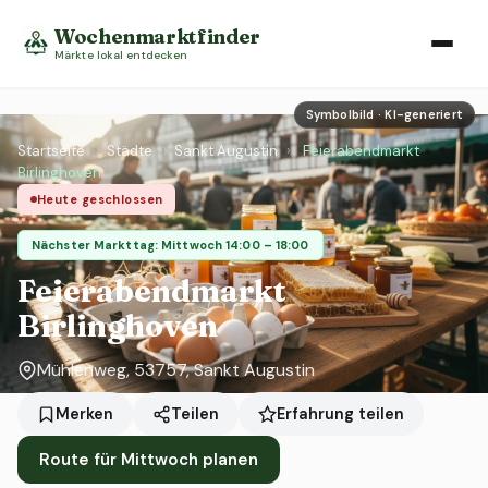
Wochenmarktfinder
Märkte lokal entdecken
Symbolbild · KI-generiert
Startseite
›
Städte
›
Sankt Augustin
›
Feierabendmarkt
Birlinghoven
Heute geschlossen
Nächster Markttag: Mittwoch 14:00 – 18:00
Feierabendmarkt
Birlinghoven
Mühlenweg, 53757, Sankt Augustin
Erfahrung teilen
Merken
Teilen
Route für Mittwoch planen