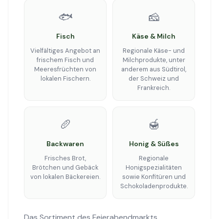
🐟
🧀
Fisch
Käse & Milch
Vielfältiges Angebot an
Regionale Käse- und
frischem Fisch und
Milchprodukte, unter
Meeresfrüchten von
anderem aus Südtirol,
lokalen Fischern.
der Schweiz und
Frankreich.
🥖
🍯
Backwaren
Honig & Süßes
Frisches Brot,
Regionale
Brötchen und Gebäck
Honigspezialitäten
von lokalen Bäckereien.
sowie Konfitüren und
Schokoladenprodukte.
Das Sortiment des Feierabendmarkts