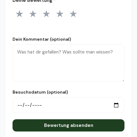
Deine Bewertung
*
★
★
★
★
★
1 Stern
2 Sterne
3 Sterne
4 Sterne
5 Sterne
Dein Kommentar (optional)
Besuchsdatum (optional)
Bewertung absenden