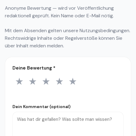
Anonyme Bewertung — wird vor Veröffentlichung
redaktionell geprüft. Kein Name oder E-Mail nötig.
Mit dem Absenden gelten unsere
Nutzungsbedingungen
.
Rechtswidrige Inhalte oder Regelverstöße können Sie
über
Inhalt melden
melden.
Deine Bewertung
*
★
★
★
★
★
1 Stern
2 Sterne
3 Sterne
4 Sterne
5 Sterne
Dein Kommentar (optional)