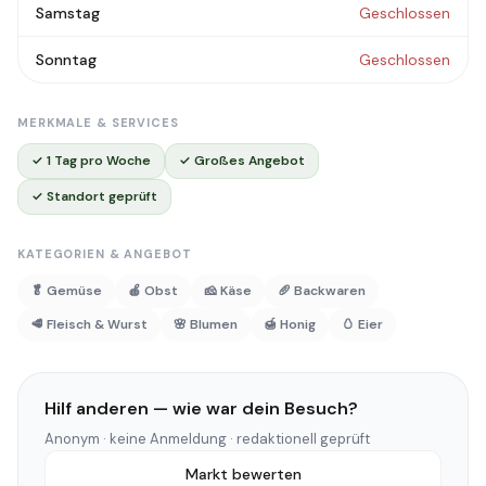
Samstag
Geschlossen
Sonntag
Geschlossen
MERKMALE & SERVICES
✓ 1 Tag pro Woche
✓ Großes Angebot
✓ Standort geprüft
KATEGORIEN & ANGEBOT
🥬 Gemüse
🍎 Obst
🧀 Käse
🥖 Backwaren
🥩 Fleisch & Wurst
🌸 Blumen
🍯 Honig
🥚 Eier
Hilf anderen — wie war dein Besuch?
Anonym · keine Anmeldung · redaktionell geprüft
Markt bewerten