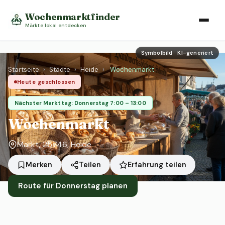
Wochenmarktfinder
Märkte lokal entdecken
Symbolbild · KI-generiert
Startseite
›
Städte
›
Heide
›
Wochenmarkt
Heute geschlossen
Nächster Markttag: Donnerstag 7:00 – 13:00
Wochenmarkt
Markt, 25746, Heide
Erfahrung teilen
Merken
Teilen
Route für Donnerstag planen