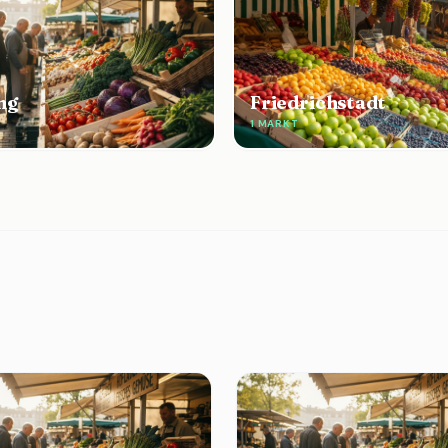
ng
Friedrichstadt
E
1 MARKT