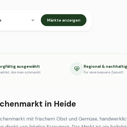
e
Märkte anzeigen
orgfältig ausgewählt
Regional & nachhalti
alität, die man schmeckt
Für eine bessere Zukunft
chenmarkt in Heide
ochenmarkt mit frischem Obst und Gemüse, handwerkli
en direkt von lokalen Erzeugern. Der Markt ist ein beliebt