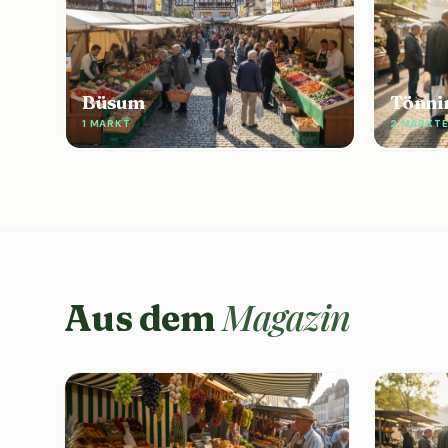
Büsum
Tönni
1 MARKT
2 MÄRKT
Magazin
Aus dem