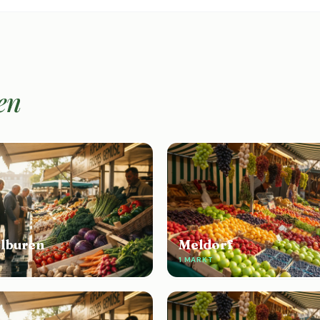
en
lburen
Meldorf
1 MARKT