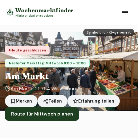
Wochenmarktfinder
Märkte lokal entdecken
Symbolbild · KI-generiert
Startseite
›
Städte
›
Wesselburen
›
Am Markt
Heute geschlossen
Nächster Markttag: Mittwoch 8:00 – 12:00
Am Markt
Am Markt, 25764 Wesselburen
Erfahrung teilen
Merken
Teilen
Route für Mittwoch planen