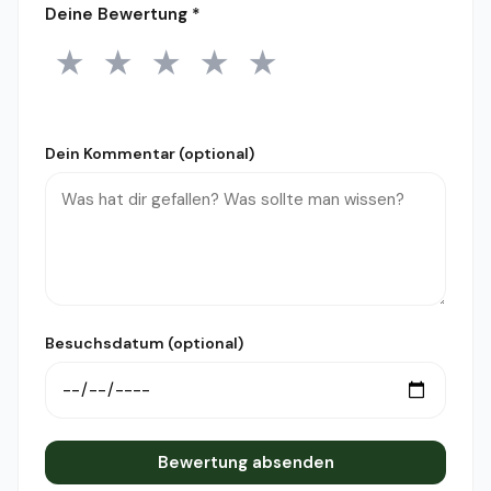
Deine Bewertung
*
★
★
★
★
★
1 Stern
2 Sterne
3 Sterne
4 Sterne
5 Sterne
Dein Kommentar (optional)
Besuchsdatum (optional)
Bewertung absenden