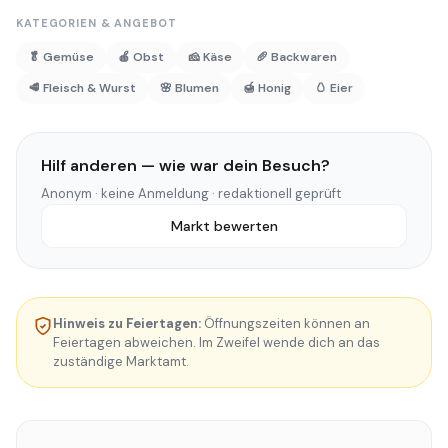
KATEGORIEN & ANGEBOT
🥬 Gemüse
🍎 Obst
🧀 Käse
🥖 Backwaren
🥩 Fleisch & Wurst
🌸 Blumen
🍯 Honig
🥚 Eier
Hilf anderen — wie war dein Besuch?
Anonym · keine Anmeldung · redaktionell geprüft
Markt bewerten
Hinweis zu Feiertagen:
Öffnungszeiten können an
Feiertagen abweichen. Im Zweifel wende dich an das
zuständige Marktamt.