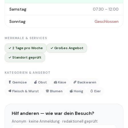
Samstag
07:30 – 12:00
Sonntag
Geschlossen
MERKMALE & SERVICES
✓ 2 Tage pro Woche
✓ Großes Angebot
✓ Standort geprüft
KATEGORIEN & ANGEBOT
🥬 Gemüse
🍎 Obst
🧀 Käse
🥖 Backwaren
🥩 Fleisch & Wurst
🌸 Blumen
🍯 Honig
🥚 Eier
Hilf anderen — wie war dein Besuch?
Anonym · keine Anmeldung · redaktionell geprüft