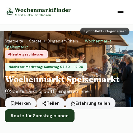
Wochenmarktfinder
Märkte lokal entdecken
Symbolbild · KI-generiert
Startseite
›
Städte
›
Bingen am Rhein
›
Wochenmarkt
Speisemarkt
Heute geschlossen
Nächster Markttag: Samstag 07:30 – 12:00
Wochenmarkt Speisemarkt
Speisemarkt 5, 55411, Bingen am Rhein
Erfahrung teilen
Merken
Teilen
Route für Samstag planen