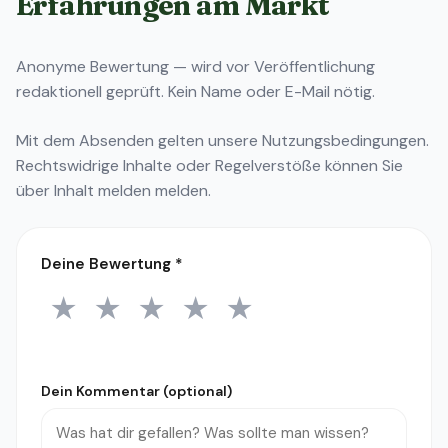
Erfahrungen am Markt
Anonyme Bewertung — wird vor Veröffentlichung
redaktionell geprüft. Kein Name oder E-Mail nötig.
Mit dem Absenden gelten unsere
Nutzungsbedingungen
.
Rechtswidrige Inhalte oder Regelverstöße können Sie
über
Inhalt melden
melden.
Deine Bewertung
*
★
★
★
★
★
1 Stern
2 Sterne
3 Sterne
4 Sterne
5 Sterne
Dein Kommentar (optional)