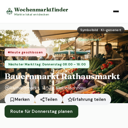
Wochenmarktfinder
Märkte lokal entdecken
Symbolbild · KI-generiert
Startseite
›
Städte
›
Kleinmachnow
›
Bauernmarkt
Rathausmarkt
Heute geschlossen
Nächster Markttag: Donnerstag 08:00 – 16:00
Bauernmarkt Rathausmarkt
Rathausmarkt, 14532, Kleinmachnow
Erfahrung teilen
Merken
Teilen
Route für Donnerstag planen