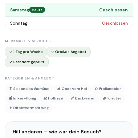
Samstag
Geschlossen
Heute
Sonntag
Geschlossen
MERKMALE & SERVICES
✓ 1 Tag pro Woche
✓ Großes Angebot
✓ Standort geprüft
KATEGORIEN & ANGEBOT
🥬 Saisonales Gemüse
🍎 Obst vom Hof
🥚 Freilandeier
🍯 Imker-Honig
🧀 Hofkäse
🥖 Backwaren
🌿 Kräuter
🍷 Direktvermarktung
Hilf anderen — wie war dein Besuch?