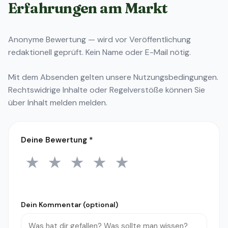
Erfahrungen am Markt
Anonyme Bewertung — wird vor Veröffentlichung
redaktionell geprüft. Kein Name oder E-Mail nötig.
Mit dem Absenden gelten unsere
Nutzungsbedingungen
.
Rechtswidrige Inhalte oder Regelverstöße können Sie
über
Inhalt melden
melden.
Deine Bewertung
*
★
★
★
★
★
1 Stern
2 Sterne
3 Sterne
4 Sterne
5 Sterne
Dein Kommentar (optional)