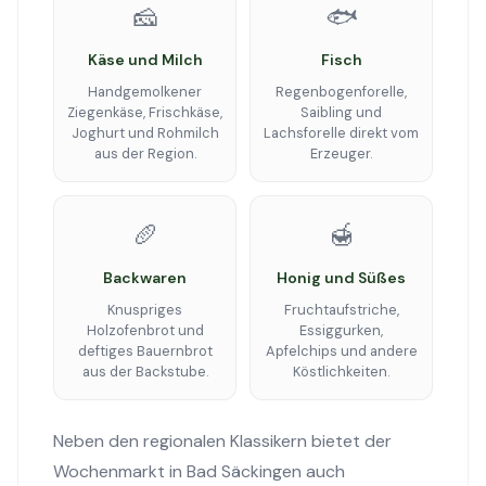
🧀
🐟
Käse und Milch
Fisch
Handgemolkener
Regenbogenforelle,
Ziegenkäse, Frischkäse,
Saibling und
Joghurt und Rohmilch
Lachsforelle direkt vom
aus der Region.
Erzeuger.
🥖
🍯
Backwaren
Honig und Süßes
Knuspriges
Fruchtaufstriche,
Holzofenbrot und
Essiggurken,
deftiges Bauernbrot
Apfelchips und andere
aus der Backstube.
Köstlichkeiten.
Neben den regionalen Klassikern bietet der
Wochenmarkt in Bad Säckingen auch