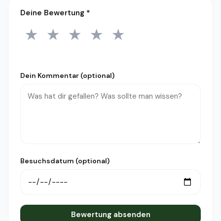
Deine Bewertung
*
★
★
★
★
★
1 Stern
2 Sterne
3 Sterne
4 Sterne
5 Sterne
Dein Kommentar (optional)
Besuchsdatum (optional)
Bewertung absenden