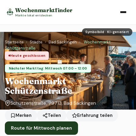
Wochenmarktfinder
Märkte lokal entdecken
Symbolbild · KI-generiert
Startseite
›
Städte
›
Bad Säckingen
›
Wochenmarkt
Schützenstraße
Heute geschlossen
Nächster Markttag: Mittwoch 07:00 – 12:00
Wochenmarkt
Schützenstraße
Schützenstraße, 79713, Bad Säckingen
Erfahrung teilen
Merken
Teilen
Route für Mittwoch planen