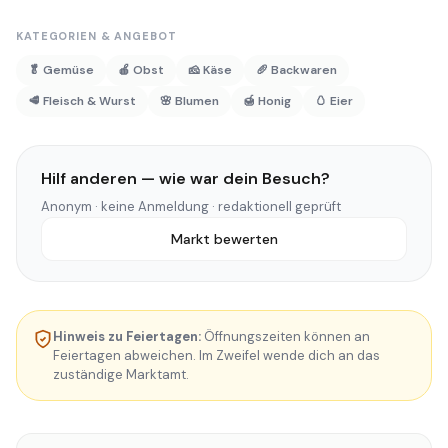
KATEGORIEN & ANGEBOT
🥬 Gemüse
🍎 Obst
🧀 Käse
🥖 Backwaren
🥩 Fleisch & Wurst
🌸 Blumen
🍯 Honig
🥚 Eier
Hilf anderen — wie war dein Besuch?
Anonym · keine Anmeldung · redaktionell geprüft
Markt bewerten
Hinweis zu Feiertagen:
Öffnungszeiten können an
Feiertagen abweichen. Im Zweifel wende dich an das
zuständige Marktamt.