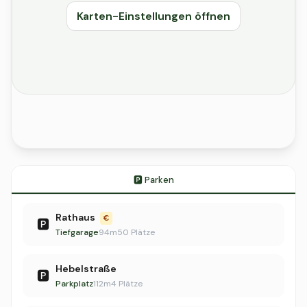
Karten-Einstellungen öffnen
🅿️ Parken
Rathaus
€
🅿️
Tiefgarage
94m
50 Plätze
Hebelstraße
🅿️
Parkplatz
112m
4 Plätze