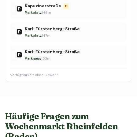
Kapuzinerstraße
€
🅿️
Parkplatz
146m
Karl-Fürstenberg-Straße
🅿️
Parkplatz
147m
Karl-Fürstenberg-Straße
🅿️
Parkhaus
153m
Verfügbarkeit ohne Gewähr
Häufige Fragen zum
Wochenmarkt Rheinfelden
(Baden)