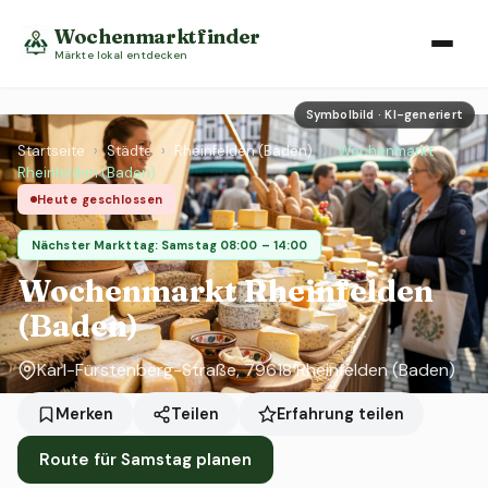
Wochenmarktfinder
Märkte lokal entdecken
Symbolbild · KI-generiert
Startseite
›
Städte
›
Rheinfelden (Baden)
›
Wochenmarkt
Rheinfelden (Baden)
Heute geschlossen
Nächster Markttag: Samstag 08:00 – 14:00
Wochenmarkt Rheinfelden
(Baden)
Karl-Fürstenberg-Straße, 79618 Rheinfelden (Baden)
Erfahrung teilen
Merken
Teilen
Route für Samstag planen