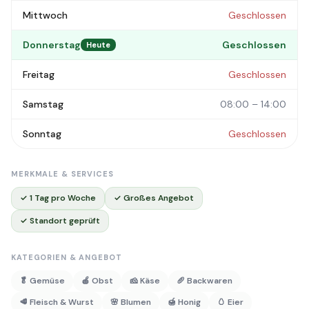
Mittwoch
Geschlossen
Donnerstag
Geschlossen
Heute
Freitag
Geschlossen
Samstag
08:00 – 14:00
Sonntag
Geschlossen
MERKMALE & SERVICES
✓ 1 Tag pro Woche
✓ Großes Angebot
✓ Standort geprüft
KATEGORIEN & ANGEBOT
🥬 Gemüse
🍎 Obst
🧀 Käse
🥖 Backwaren
🥩 Fleisch & Wurst
🌸 Blumen
🍯 Honig
🥚 Eier