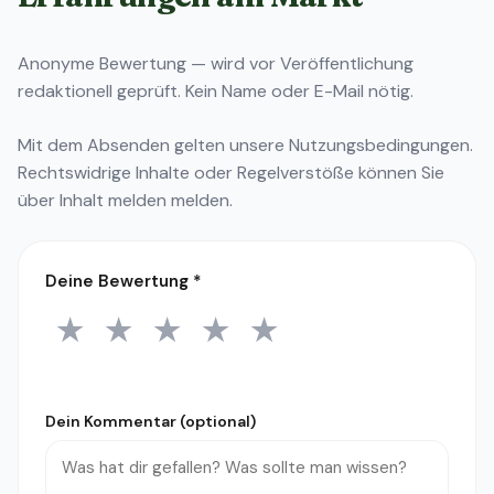
Anonyme Bewertung — wird vor Veröffentlichung
redaktionell geprüft. Kein Name oder E-Mail nötig.
Mit dem Absenden gelten unsere
Nutzungsbedingungen
.
Rechtswidrige Inhalte oder Regelverstöße können Sie
über
Inhalt melden
melden.
Deine Bewertung
*
★
★
★
★
★
1 Stern
2 Sterne
3 Sterne
4 Sterne
5 Sterne
Dein Kommentar (optional)