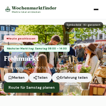
Wochenmarktfinder
Märkte lokal entdecken
Symbolbild · KI-generiert
Startseite
›
Flohmärkte
›
Säckingen
›
Flohmarkt
Heute geschlossen
Nächster Markttag: Samstag 08:00 – 14:00
Flohmarkt
Bahnhofplatz 5, 79713, Säckingen
Erfahrung teilen
Merken
Teilen
Route für Samstag planen