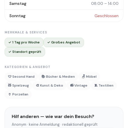
Samstag
08:00 – 14:00
Sonntag
Geschlossen
MERKMALE & SERVICES
✓ 1 Tag pro Woche
✓ Großes Angebot
✓ Standort geprüft
KATEGORIEN & ANGEBOT
👕 Second Hand
📚 Bücher & Medien
🪑 Möbel
🧸 Spielzeug
🎨 Kunst & Deko
📻 Vintage
🧵 Textilien
🏺 Porzellan
Hilf anderen — wie war dein Besuch?
Anonym · keine Anmeldung · redaktionell geprüft