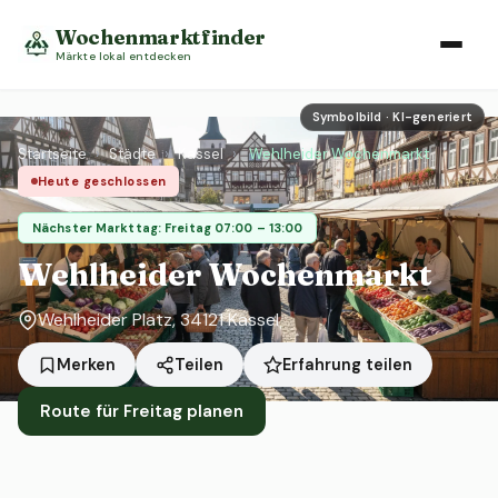
Wochenmarktfinder
Märkte lokal entdecken
Symbolbild · KI-generiert
Startseite
›
Städte
›
Kassel
›
Wehlheider Wochenmarkt
Heute geschlossen
Nächster Markttag: Freitag 07:00 – 13:00
Wehlheider Wochenmarkt
Wehlheider Platz, 34121 Kassel
Erfahrung teilen
Merken
Teilen
Route für Freitag planen