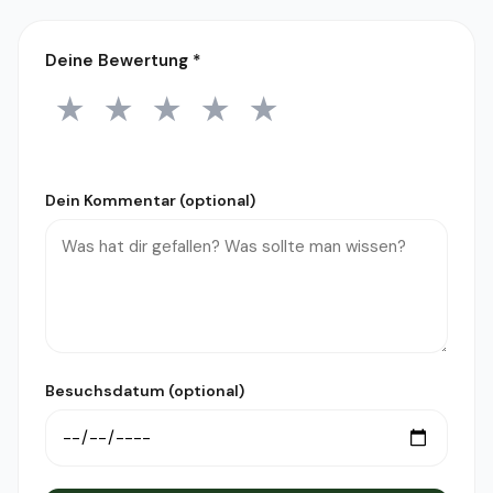
Deine Bewertung
*
★
★
★
★
★
1 Stern
2 Sterne
3 Sterne
4 Sterne
5 Sterne
Dein Kommentar (optional)
Besuchsdatum (optional)