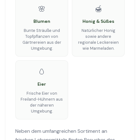
🌸
🍯
Blumen
Honig & Süßes
Bunte Sträuße und
Natürlicher Honig
Topfpflanzen von
sowie andere
Gärtnereien aus der
regionale Leckereien
Umgebung.
wie Marmeladen.
🥚
Eier
Frische Eier von
Freiland-Hühnern aus
der näheren
Umgebung.
Neben dem umfangreichen Sortiment an
frischen Lebensmitteln finden Besucher des