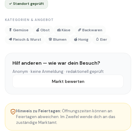
✓ Standort geprüft
KATEGORIEN & ANGEBOT
🥬 Gemüse
🍎 Obst
🧀 Käse
🥖 Backwaren
🥩 Fleisch & Wurst
🌸 Blumen
🍯 Honig
🥚 Eier
Hilf anderen — wie war dein Besuch?
Anonym · keine Anmeldung · redaktionell geprüft
Markt bewerten
Hinweis zu Feiertagen:
Öffnungszeiten können an
Feiertagen abweichen. Im Zweifel wende dich an das
zuständige Marktamt.