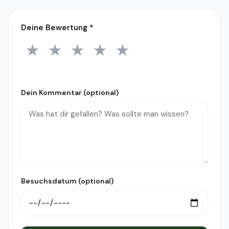
Deine Bewertung
*
★
★
★
★
★
1 Stern
2 Sterne
3 Sterne
4 Sterne
5 Sterne
Dein Kommentar (optional)
Besuchsdatum (optional)