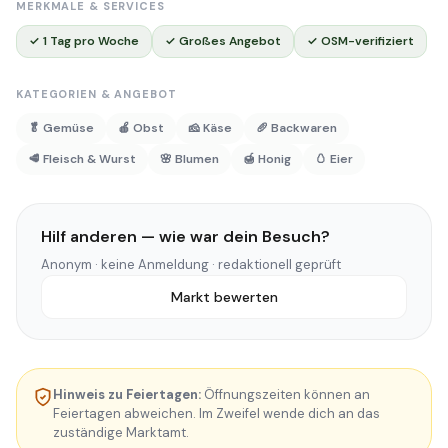
MERKMALE & SERVICES
✓ 1 Tag pro Woche
✓ Großes Angebot
✓ OSM-verifiziert
KATEGORIEN & ANGEBOT
🥬 Gemüse
🍎 Obst
🧀 Käse
🥖 Backwaren
🥩 Fleisch & Wurst
🌸 Blumen
🍯 Honig
🥚 Eier
Hilf anderen — wie war dein Besuch?
Anonym · keine Anmeldung · redaktionell geprüft
Markt bewerten
Hinweis zu Feiertagen:
Öffnungszeiten können an
Feiertagen abweichen. Im Zweifel wende dich an das
zuständige Marktamt.