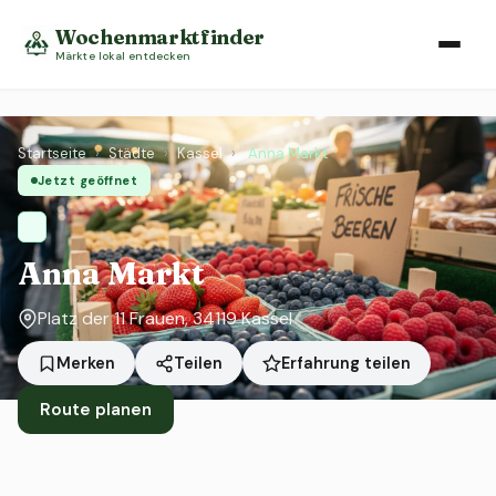
Wochenmarktfinder
Märkte lokal entdecken
Startseite
›
Städte
›
Kassel
›
Anna Markt
Jetzt geöffnet
Anna Markt
Platz der 11 Frauen, 34119 Kassel
Erfahrung teilen
Merken
Teilen
Route planen