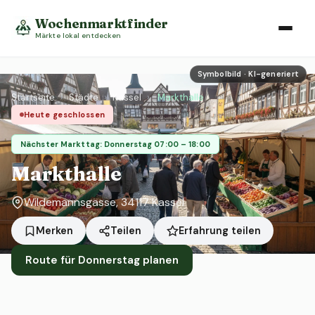
Wochenmarktfinder
Märkte lokal entdecken
Symbolbild · KI-generiert
Startseite
›
Städte
›
Kassel
›
Markthalle
Heute geschlossen
Nächster Markttag: Donnerstag 07:00 – 18:00
Markthalle
Wildemannsgasse, 34117 Kassel
Erfahrung teilen
Merken
Teilen
Route für Donnerstag planen