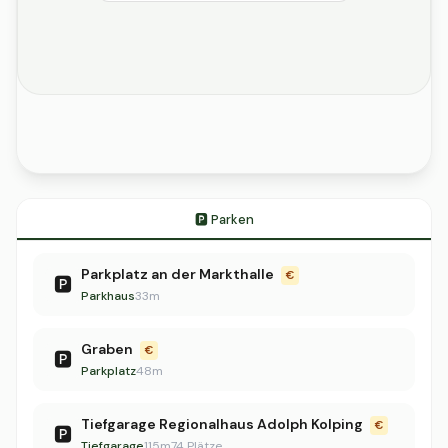
🅿️ Parken
Parkplatz an der Markthalle
€
🅿️
Parkhaus
33m
Graben
€
🅿️
Parkplatz
48m
Tiefgarage Regionalhaus Adolph Kolping
€
🅿️
Tiefgarage
115m
74 Plätze