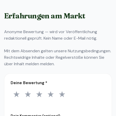
Erfahrungen am Markt
Anonyme Bewertung — wird vor Veröffentlichung
redaktionell geprüft. Kein Name oder E-Mail nötig.
Mit dem Absenden gelten unsere
Nutzungsbedingungen
.
Rechtswidrige Inhalte oder Regelverstöße können Sie
über
Inhalt melden
melden.
Deine Bewertung
*
★
★
★
★
★
1 Stern
2 Sterne
3 Sterne
4 Sterne
5 Sterne
Dein Kommentar (optional)