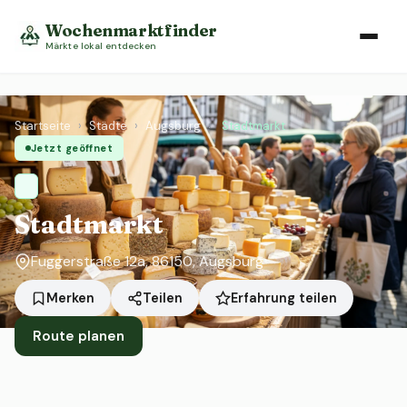
Wochenmarktfinder
Märkte lokal entdecken
Startseite
›
Städte
›
Augsburg
›
Stadtmarkt
Jetzt geöffnet
Stadtmarkt
Fuggerstraße 12a, 86150, Augsburg
Erfahrung teilen
Merken
Teilen
Route planen