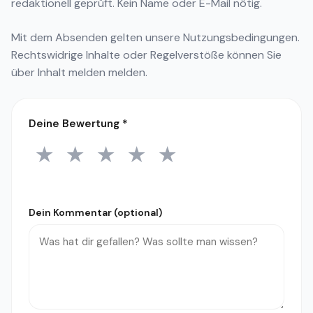
redaktionell geprüft. Kein Name oder E-Mail nötig.
Mit dem Absenden gelten unsere
Nutzungsbedingungen
.
Rechtswidrige Inhalte oder Regelverstöße können Sie
über
Inhalt melden
melden.
Deine Bewertung
*
★
★
★
★
★
1 Stern
2 Sterne
3 Sterne
4 Sterne
5 Sterne
Dein Kommentar (optional)