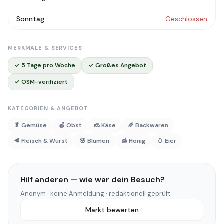
Sonntag
Geschlossen
MERKMALE & SERVICES
✓ 5 Tage pro Woche
✓ Großes Angebot
✓ OSM-verifiziert
KATEGORIEN & ANGEBOT
🥬 Gemüse
🍎 Obst
🧀 Käse
🥖 Backwaren
🥩 Fleisch & Wurst
🌸 Blumen
🍯 Honig
🥚 Eier
Hilf anderen — wie war dein Besuch?
Anonym · keine Anmeldung · redaktionell geprüft
Markt bewerten