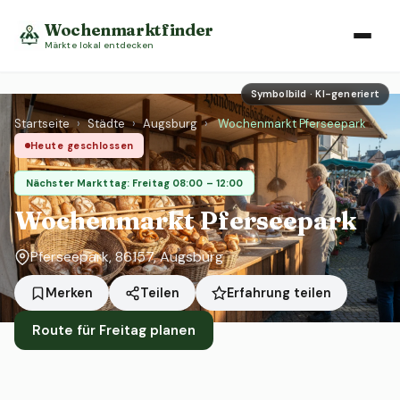
Wochenmarktfinder
Märkte lokal entdecken
Symbolbild · KI-generiert
Startseite
›
Städte
›
Augsburg
›
Wochenmarkt Pferseepark
Heute geschlossen
Nächster Markttag: Freitag 08:00 – 12:00
Wochenmarkt Pferseepark
Pferseepark, 86157, Augsburg
Erfahrung teilen
Merken
Teilen
Route für Freitag planen