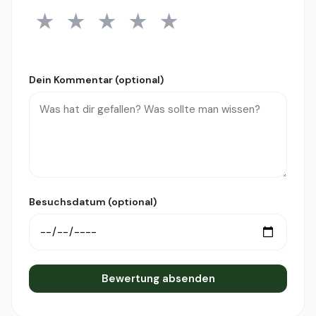
★
★
★
★
★
1 Stern
2 Sterne
3 Sterne
4 Sterne
5 Sterne
Dein Kommentar (optional)
Besuchsdatum (optional)
Bewertung absenden