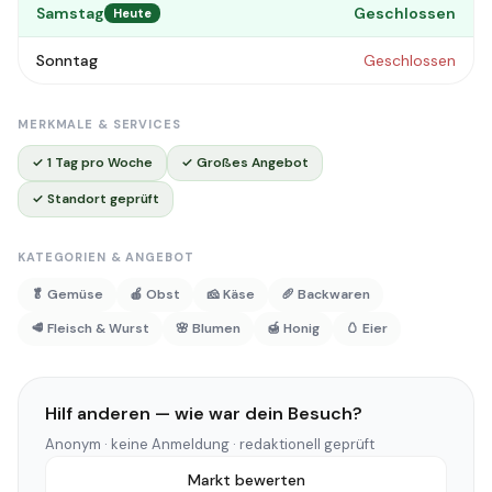
Samstag
Geschlossen
Heute
Sonntag
Geschlossen
MERKMALE & SERVICES
✓ 1 Tag pro Woche
✓ Großes Angebot
✓ Standort geprüft
KATEGORIEN & ANGEBOT
🥬 Gemüse
🍎 Obst
🧀 Käse
🥖 Backwaren
🥩 Fleisch & Wurst
🌸 Blumen
🍯 Honig
🥚 Eier
Hilf anderen — wie war dein Besuch?
Anonym · keine Anmeldung · redaktionell geprüft
Markt bewerten