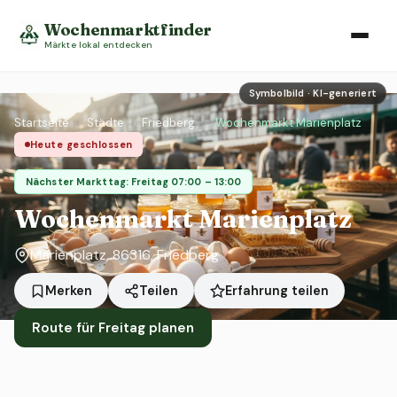
Wochenmarktfinder
Märkte lokal entdecken
Symbolbild · KI-generiert
Startseite
›
Städte
›
Friedberg
›
Wochenmarkt Marienplatz
Heute geschlossen
Nächster Markttag: Freitag 07:00 – 13:00
Wochenmarkt Marienplatz
Marienplatz, 86316, Friedberg
Erfahrung teilen
Merken
Teilen
Route für Freitag planen