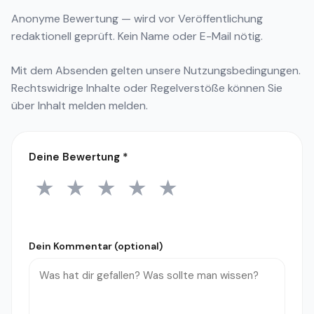
Anonyme Bewertung — wird vor Veröffentlichung
redaktionell geprüft. Kein Name oder E-Mail nötig.
Mit dem Absenden gelten unsere
Nutzungsbedingungen
.
Rechtswidrige Inhalte oder Regelverstöße können Sie
über
Inhalt melden
melden.
Deine Bewertung
*
★
★
★
★
★
1 Stern
2 Sterne
3 Sterne
4 Sterne
5 Sterne
Dein Kommentar (optional)