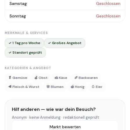
Samstag
Geschlossen
Sonntag
Geschlossen
MERKMALE & SERVICES
✓ 1 Tag pro Woche
✓ Großes Angebot
✓ Standort geprüft
KATEGORIEN & ANGEBOT
🥬 Gemüse
🍎 Obst
🧀 Käse
🥖 Backwaren
🥩 Fleisch & Wurst
🌸 Blumen
🍯 Honig
🥚 Eier
Hilf anderen — wie war dein Besuch?
Anonym · keine Anmeldung · redaktionell geprüft
Markt bewerten