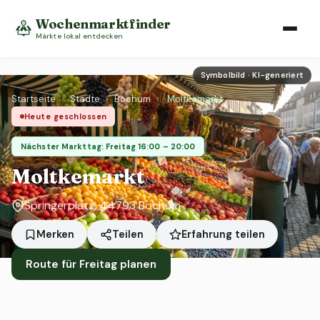
Wochenmarktfinder
Märkte lokal entdecken
Symbolbild · KI-generiert
Startseite
›
Städte
›
Bochum
›
Moltkemarkt
Heute geschlossen
Nächster Markttag: Freitag 16:00 – 20:00
Moltkemarkt
Springerplatz, 44793 Bochum
Erfahrung teilen
Merken
Teilen
Route für Freitag planen