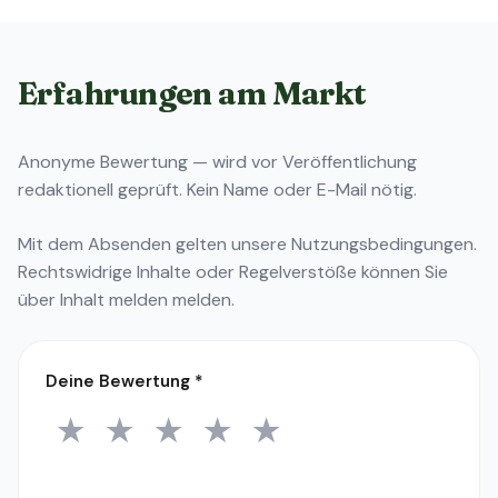
Erfahrungen am Markt
Anonyme Bewertung — wird vor Veröffentlichung
redaktionell geprüft. Kein Name oder E-Mail nötig.
Mit dem Absenden gelten unsere
Nutzungsbedingungen
.
Rechtswidrige Inhalte oder Regelverstöße können Sie
über
Inhalt melden
melden.
Deine Bewertung
*
★
★
★
★
★
1 Stern
2 Sterne
3 Sterne
4 Sterne
5 Sterne