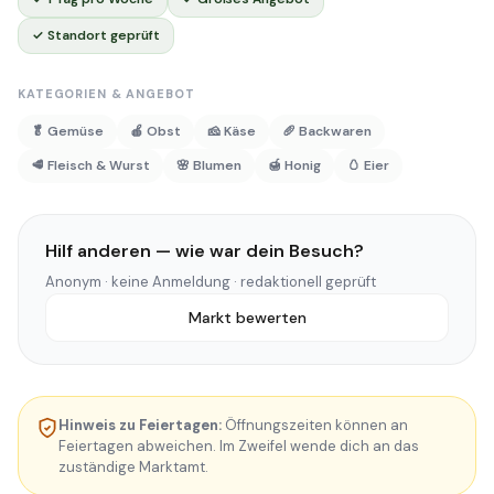
✓ Standort geprüft
KATEGORIEN & ANGEBOT
🥬 Gemüse
🍎 Obst
🧀 Käse
🥖 Backwaren
🥩 Fleisch & Wurst
🌸 Blumen
🍯 Honig
🥚 Eier
Hilf anderen — wie war dein Besuch?
Anonym · keine Anmeldung · redaktionell geprüft
Markt bewerten
Hinweis zu Feiertagen:
Öffnungszeiten können an
Feiertagen abweichen. Im Zweifel wende dich an das
zuständige Marktamt.