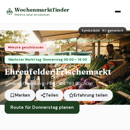
Wochenmarktfinder
Märkte lokal entdecken
Symbolbild · KI-generiert
Startseite
›
Städte
›
Bochum
›
Ehrenfelder Frischemarkt
Heute geschlossen
Nächster Markttag: Donnerstag 08:00 – 14:00
Ehrenfelder Frischemarkt
Hans-Ehrenberg-Platz, 44789 Bochum
Erfahrung teilen
Merken
Teilen
Route für Donnerstag planen