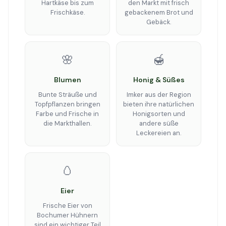
Hartkäse bis zum
den Markt mit frisch
Frischkäse.
gebackenem Brot und
Gebäck.
🌸
🍯
Blumen
Honig & Süßes
Bunte Sträuße und
Imker aus der Region
Topfpflanzen bringen
bieten ihre natürlichen
Farbe und Frische in
Honigsorten und
die Markthallen.
andere süße
Leckereien an.
🥚
Eier
Frische Eier von
Bochumer Hühnern
sind ein wichtiger Teil