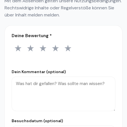
Mit dem Absenden gelten unsere
Nutzungsbedingungen
.
Rechtswidrige Inhalte oder Regelverstöße können Sie
über
Inhalt melden
melden.
Deine Bewertung
*
★
★
★
★
★
1 Stern
2 Sterne
3 Sterne
4 Sterne
5 Sterne
Dein Kommentar (optional)
Besuchsdatum (optional)