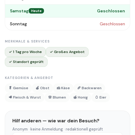
Samstag
Geschlossen
Heute
Sonntag
Geschlossen
MERKMALE & SERVICES
✓ 1 Tag pro Woche
✓ Großes Angebot
✓ Standort geprüft
KATEGORIEN & ANGEBOT
🥬 Gemüse
🍎 Obst
🧀 Käse
🥖 Backwaren
🥩 Fleisch & Wurst
🌸 Blumen
🍯 Honig
🥚 Eier
Hilf anderen — wie war dein Besuch?
Anonym · keine Anmeldung · redaktionell geprüft