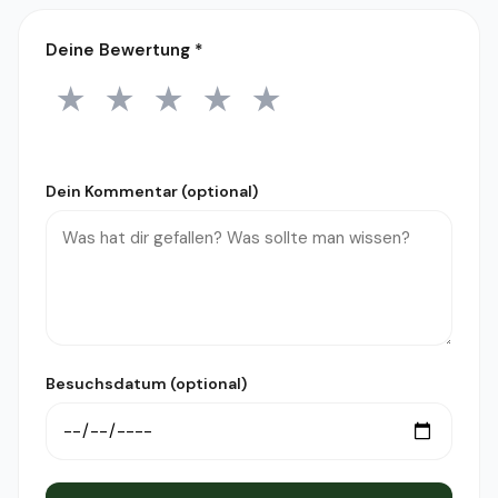
Deine Bewertung
*
★
★
★
★
★
1 Stern
2 Sterne
3 Sterne
4 Sterne
5 Sterne
Dein Kommentar (optional)
Besuchsdatum (optional)