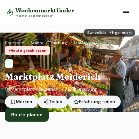
Wochenmarktfinder
Märkte lokal entdecken
Symbolbild · KI-generiert
Startseite
›
Städte
›
Duisburg
›
Marktplatz Meiderich
Heute geschlossen
Marktplatz Meiderich
Marktplatz Meiderich, 47137, Duisburg
Erfahrung teilen
Merken
Teilen
Route planen