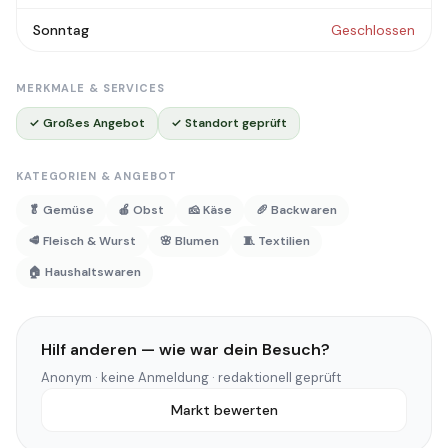
Sonntag
Geschlossen
MERKMALE & SERVICES
✓ Großes Angebot
✓ Standort geprüft
KATEGORIEN & ANGEBOT
🥬 Gemüse
🍎 Obst
🧀 Käse
🥖 Backwaren
🥩 Fleisch & Wurst
🌸 Blumen
🧵 Textilien
🏠 Haushaltswaren
Hilf anderen — wie war dein Besuch?
Anonym · keine Anmeldung · redaktionell geprüft
Markt bewerten