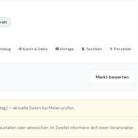
rüft
elzeug
🎨 Kunst & Deko
📻 Vintage
🧵 Textilien
🏺 Porzellan
Markt bewerten
ag) — aktuelle Daten bei Melan prüfen.
sfallen oder abweichen. Im Zweifel informiere dich beim Veranstalter.