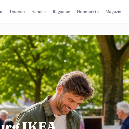
e
Themen
Händler
Regionen
Flohmärkte
Magazin
KEA
urg IKEA