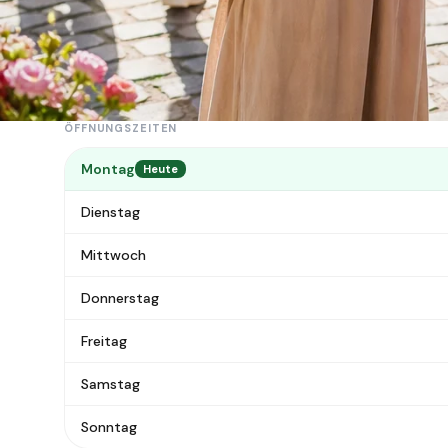
ÜBER DEN MARKT
Der Flohmarkt Duisburg IKEA ist ein Flohmarkt in Duisbur
ÖFFNUNGSZEITEN
Montag
Heute
Dienstag
Mittwoch
Donnerstag
Freitag
Samstag
Sonntag