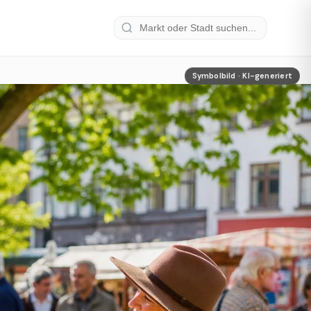
Symbolbild · KI-generiert