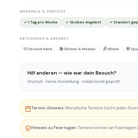
MERKMALE & SERVICES
✓ 1 Tag pro Woche
✓ Großes Angebot
✓ Standort gep
KATEGORIEN & ANGEBOT
👕 Second Hand
📚 Bücher & Medien
🪑 Möbel
🧸 Spi
Hilf anderen — wie war dein Besuch?
Anonym · keine Anmeldung · redaktionell geprüft
Termin-Hinweis:
Monatliche Termine (nicht jeden Sonnt
Hinweis zu Feiertagen:
Termine können an Feiertagen au