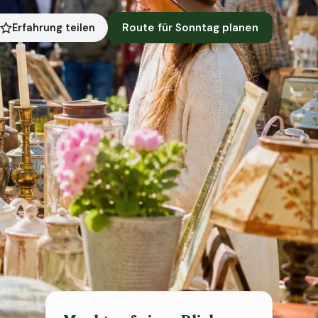
Route für Sonntag planen
Erfahrung teilen
Symbolbild · KI-generiert
Status heute
Heute geschlossen