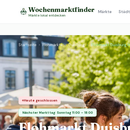
Wochenmarktfinder
Märkte
Städt
Märkte lokal entdecken
Startseite
›
Flohmärkte
›
Duisburg
›
Flohmarkt Duisburg I
Heute geschlossen
Nächster Markttag: Sonntag 11:00 – 18:00
Flohmarkt Duisb