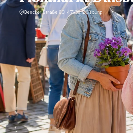
Beecker Straße 80, 47166, Duisburg
Markttage
Sonntag
Über den Markt