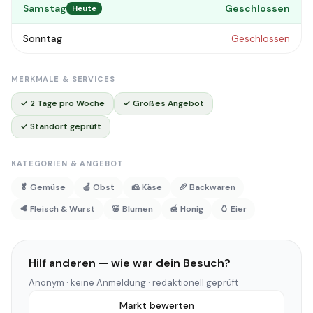
Samstag
Geschlossen
Heute
Sonntag
Geschlossen
MERKMALE & SERVICES
✓ 2 Tage pro Woche
✓ Großes Angebot
✓ Standort geprüft
KATEGORIEN & ANGEBOT
🥬 Gemüse
🍎 Obst
🧀 Käse
🥖 Backwaren
🥩 Fleisch & Wurst
🌸 Blumen
🍯 Honig
🥚 Eier
Hilf anderen — wie war dein Besuch?
Anonym · keine Anmeldung · redaktionell geprüft
Markt bewerten