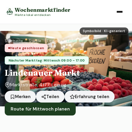
Wochenmarktfinder
Märkte lokal entdecken
Symbolbild · KI-generiert
Startseite
›
Städte
›
Leipzig
›
Lindenauer Markt
Heute geschlossen
Nächster Markttag: Mittwoch 09:00 – 17:00
Lindenauer Markt
Marktstraße, 4177, Leipzig
Erfahrung teilen
Merken
Teilen
Route für Mittwoch planen