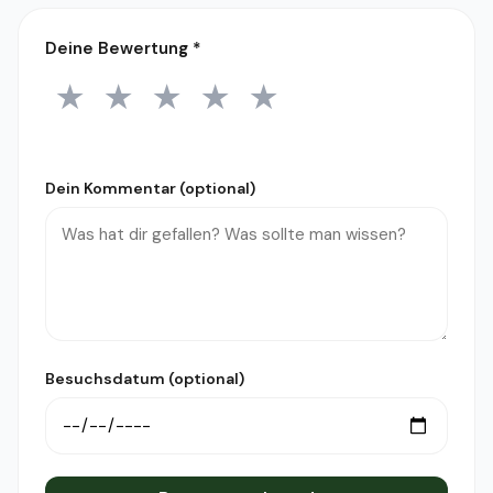
Deine Bewertung
*
★
★
★
★
★
1 Stern
2 Sterne
3 Sterne
4 Sterne
5 Sterne
Dein Kommentar (optional)
Besuchsdatum (optional)