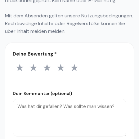
redaktionell geprüft. Kein Name oder E-Mail nötig.
Mit dem Absenden gelten unsere
Nutzungsbedingungen
.
Rechtswidrige Inhalte oder Regelverstöße können Sie
über
Inhalt melden
melden.
Deine Bewertung
*
★
★
★
★
★
1 Stern
2 Sterne
3 Sterne
4 Sterne
5 Sterne
Dein Kommentar (optional)