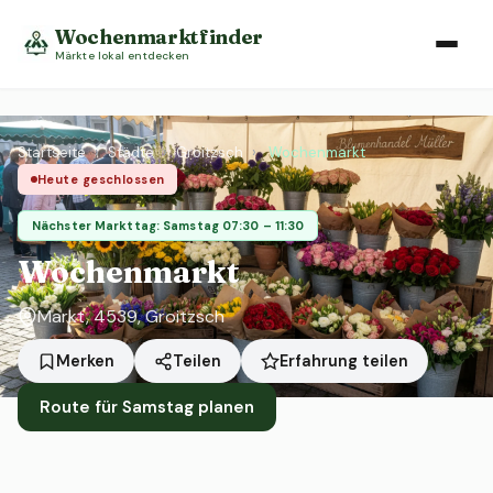
Wochenmarktfinder
Märkte lokal entdecken
Startseite
›
Städte
›
Groitzsch
›
Wochenmarkt
Heute geschlossen
Nächster Markttag: Samstag 07:30 – 11:30
Wochenmarkt
Markt, 4539, Groitzsch
Erfahrung teilen
Merken
Teilen
Route für Samstag planen