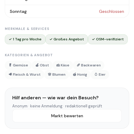
Sonntag
Geschlossen
MERKMALE & SERVICES
✓ 1 Tag pro Woche
✓ Großes Angebot
✓ OSM-verifiziert
KATEGORIEN & ANGEBOT
🥬 Gemüse
🍎 Obst
🧀 Käse
🥖 Backwaren
🥩 Fleisch & Wurst
🌸 Blumen
🍯 Honig
🥚 Eier
Hilf anderen — wie war dein Besuch?
Anonym · keine Anmeldung · redaktionell geprüft
Markt bewerten