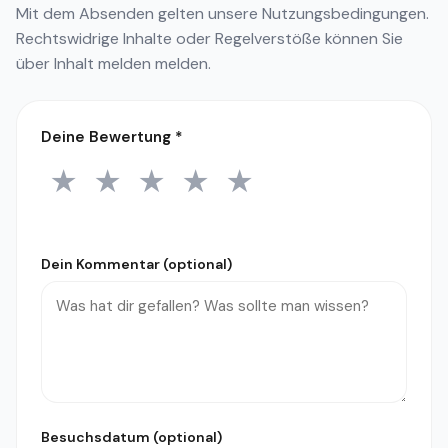
Mit dem Absenden gelten unsere
Nutzungsbedingungen
.
Rechtswidrige Inhalte oder Regelverstöße können Sie
über
Inhalt melden
melden.
Deine Bewertung
*
★
★
★
★
★
1 Stern
2 Sterne
3 Sterne
4 Sterne
5 Sterne
Dein Kommentar (optional)
Besuchsdatum (optional)