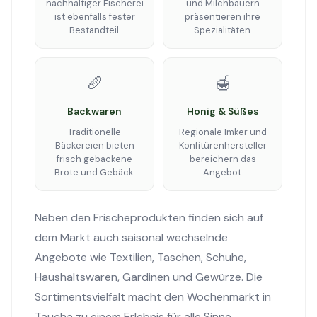
nachhaltiger Fischerei
und Milchbauern
ist ebenfalls fester
präsentieren ihre
Bestandteil.
Spezialitäten.
🥖
🍯
Backwaren
Honig & Süßes
Traditionelle
Regionale Imker und
Bäckereien bieten
Konfitürenhersteller
frisch gebackene
bereichern das
Brote und Gebäck.
Angebot.
Neben den Frischeprodukten finden sich auf
dem Markt auch saisonal wechselnde
Angebote wie Textilien, Taschen, Schuhe,
Haushaltswaren, Gardinen und Gewürze. Die
Sortimentsvielfalt macht den Wochenmarkt in
Taucha zu einem Erlebnis für alle Sinne.