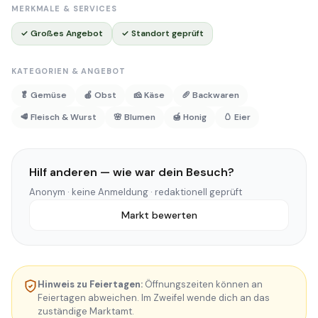
MERKMALE & SERVICES
✓ Großes Angebot
✓ Standort geprüft
KATEGORIEN & ANGEBOT
🥬 Gemüse
🍎 Obst
🧀 Käse
🥖 Backwaren
🥩 Fleisch & Wurst
🌸 Blumen
🍯 Honig
🥚 Eier
Hilf anderen — wie war dein Besuch?
Anonym · keine Anmeldung · redaktionell geprüft
Markt bewerten
Hinweis zu Feiertagen:
Öffnungszeiten können an
Feiertagen abweichen. Im Zweifel wende dich an das
zuständige Marktamt.