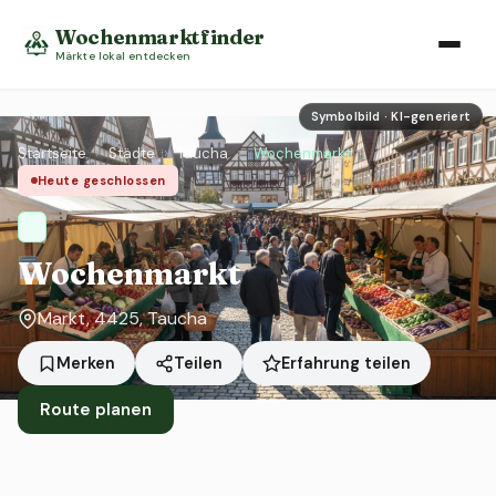
Wochenmarktfinder
Märkte lokal entdecken
Symbolbild · KI-generiert
Startseite
›
Städte
›
Taucha
›
Wochenmarkt
Heute geschlossen
Wochenmarkt
Markt, 4425, Taucha
Erfahrung teilen
Merken
Teilen
Route planen