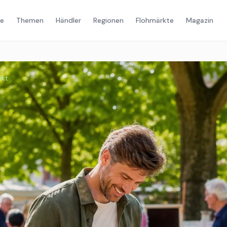
e
Themen
Händler
Regionen
Flohmärkte
Magazin
rkt