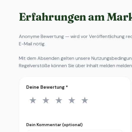
Erfahrungen am Mar
Anonyme Bewertung — wird vor Veröffentlichung reda
E-Mail nötig.
Mit dem Absenden gelten unsere
Nutzungsbedingu
Regelverstöße können Sie über
Inhalt melden
melden
Deine Bewertung
*
★
★
★
★
★
1 Stern
2 Sterne
3 Sterne
4 Sterne
5 Sterne
Dein Kommentar (optional)