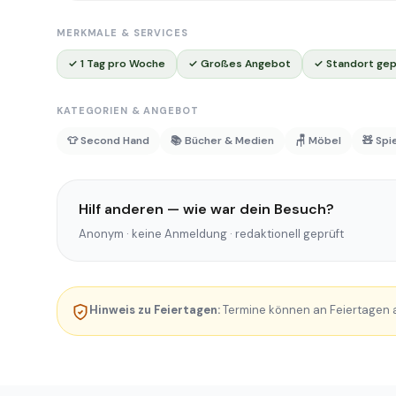
MERKMALE & SERVICES
✓ 1 Tag pro Woche
✓ Großes Angebot
✓ Standort gep
KATEGORIEN & ANGEBOT
👕 Second Hand
📚 Bücher & Medien
🪑 Möbel
🧸 Spi
Hilf anderen — wie war dein Besuch?
Anonym · keine Anmeldung · redaktionell geprüft
Hinweis zu Feiertagen:
Termine können an Feiertagen au