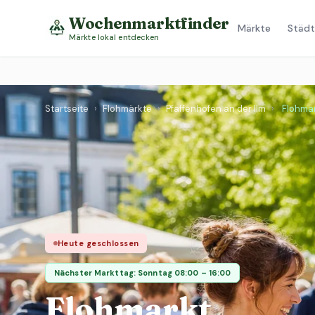
Wochenmarktfinder
Märkte
Städt
Märkte lokal entdecken
Startseite
›
Flohmärkte
›
Pfaffenhofen an der Ilm
›
Flohma
Heute geschlossen
Nächster Markttag: Sonntag 08:00 – 16:00
Flohmarkt