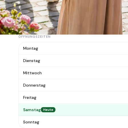
ÜBER DEN MARKT
Der Flohmarkt ist ein Flohmarkt in Pfaffenhofen an der 
ÖFFNUNGSZEITEN
Montag
Dienstag
Mittwoch
Donnerstag
Freitag
Samstag
Heute
Sonntag