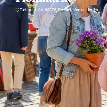
Türltorstraße, 85276, Pfaffenhofen an der Ilm
Markttage
Sonntag
Über den Markt