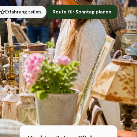
Route für Sonntag planen
Erfahrung teilen
Symbolbild · KI-generiert
Status heute
Heute geschlossen