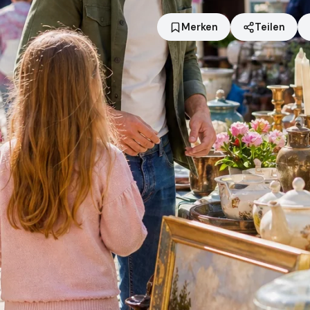
Merken
Teilen
Standort
Pfaffenhofen an der Ilm
Händler