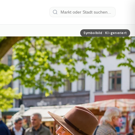
Symbolbild · KI-generiert