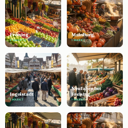
Freising
Mainburg
3 MÄRKTE
1 MARKT
Neufahrn bei
Ingolstadt
Freising
1 MARKT
1 MARKT