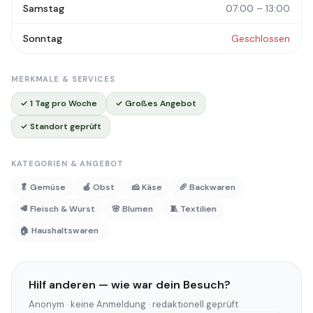
Samstag
07:00 – 13:00
Sonntag
Geschlossen
MERKMALE & SERVICES
✓ 1 Tag pro Woche
✓ Großes Angebot
✓ Standort geprüft
KATEGORIEN & ANGEBOT
🥬 Gemüse
🍎 Obst
🧀 Käse
🥖 Backwaren
🥩 Fleisch & Wurst
🌸 Blumen
🧵 Textilien
🏠 Haushaltswaren
Hilf anderen — wie war dein Besuch?
Anonym · keine Anmeldung · redaktionell geprüft