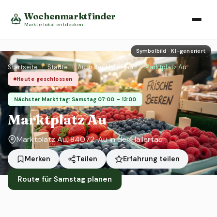
Wochenmarktfinder
Märkte lokal entdecken
Symbolbild · KI-generiert
Startseite
›
Städte
›
Au in der Hallertau
›
Marktplatz Au
Heute geschlossen
Nächster Markttag: Samstag 07:00 – 13:00
Marktplatz Au
Marktplatz Au, 84072, Au in der Hallertau
Erfahrung teilen
Merken
Teilen
Route für Samstag planen