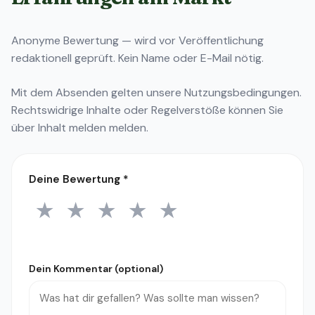
Anonyme Bewertung — wird vor Veröffentlichung
redaktionell geprüft. Kein Name oder E-Mail nötig.
Mit dem Absenden gelten unsere
Nutzungsbedingungen
.
Rechtswidrige Inhalte oder Regelverstöße können Sie
über
Inhalt melden
melden.
Deine Bewertung
*
★
★
★
★
★
1 Stern
2 Sterne
3 Sterne
4 Sterne
5 Sterne
Dein Kommentar (optional)