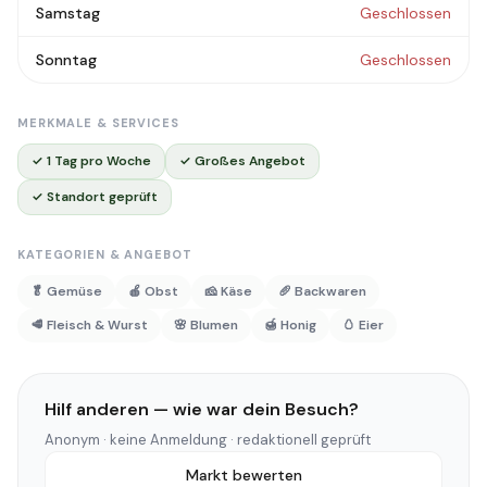
Samstag
Geschlossen
Sonntag
Geschlossen
MERKMALE & SERVICES
✓ 1 Tag pro Woche
✓ Großes Angebot
✓ Standort geprüft
KATEGORIEN & ANGEBOT
🥬 Gemüse
🍎 Obst
🧀 Käse
🥖 Backwaren
🥩 Fleisch & Wurst
🌸 Blumen
🍯 Honig
🥚 Eier
Hilf anderen — wie war dein Besuch?
Anonym · keine Anmeldung · redaktionell geprüft
Markt bewerten