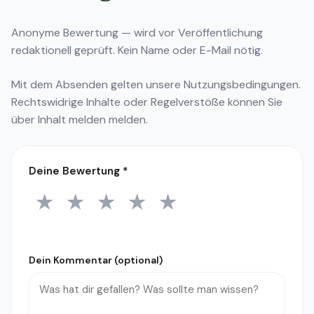
Anonyme Bewertung — wird vor Veröffentlichung
redaktionell geprüft. Kein Name oder E-Mail nötig.
Mit dem Absenden gelten unsere
Nutzungsbedingungen
.
Rechtswidrige Inhalte oder Regelverstöße können Sie
über
Inhalt melden
melden.
Deine Bewertung
*
★
★
★
★
★
1 Stern
2 Sterne
3 Sterne
4 Sterne
5 Sterne
Dein Kommentar (optional)