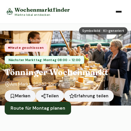
Wochenmarktfinder
Märkte lokal entdecken
Symbolbild · KI-generiert
Startseite
›
Städte
›
Tönning
›
Tönninger Wochenmarkt
Heute geschlossen
Nächster Markttag: Montag 08:00 – 12:00
Tönninger Wochenmarkt
Am Markt, 25832 Tönning
Erfahrung teilen
Merken
Teilen
Route für Montag planen