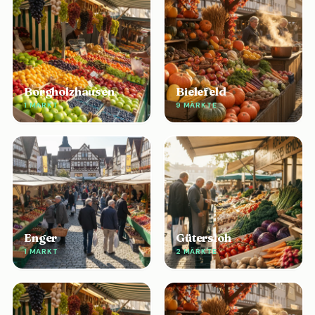
Borgholzhausen
Bielefeld
1 MARKT
9 MÄRKTE
Enger
Gütersloh
1 MARKT
2 MÄRKTE