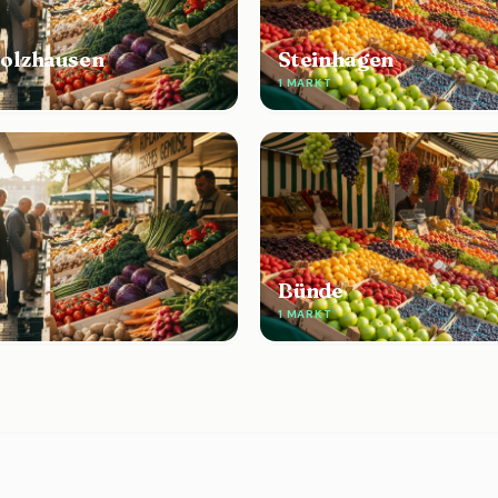
olzhausen
Steinhagen
1 MARKT
Bünde
1 MARKT