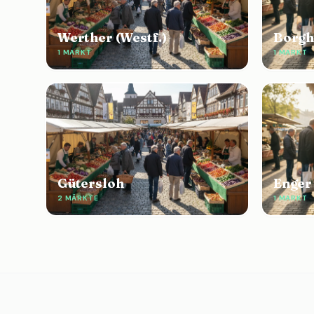
Werther (Westf.)
Borgh
1 MARKT
1 MARKT
Gütersloh
Enger
2 MÄRKTE
1 MARKT