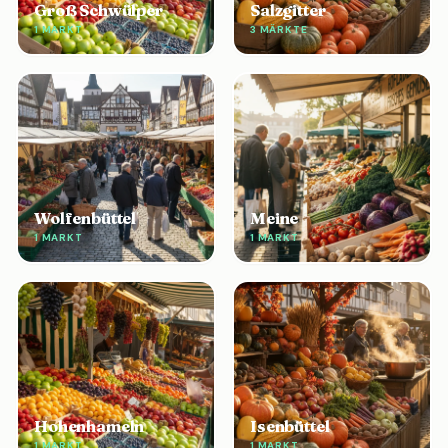
Groß Schwülper
Salzgitter
1 MARKT
3 MÄRKTE
Wolfenbüttel
Meine
1 MARKT
1 MARKT
Hohenhameln
Isenbüttel
1 MARKT
1 MARKT