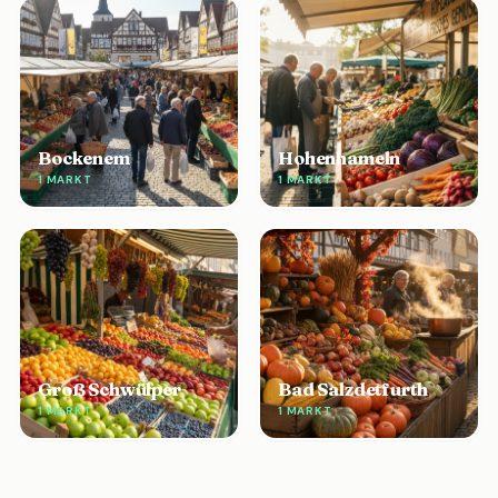
Bockenem
Hohenhameln
1 MARKT
1 MARKT
Groß Schwülper
Bad Salzdetfurth
1 MARKT
1 MARKT