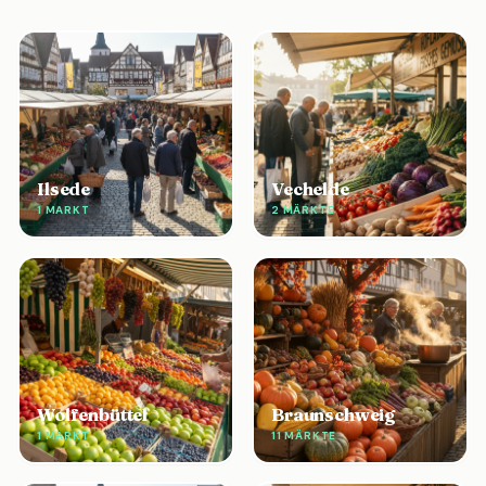
Ilsede
Vechelde
1 MARKT
2 MÄRKTE
Wolfenbüttel
Braunschweig
1 MARKT
11 MÄRKTE