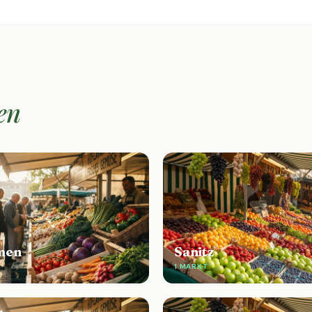
en
men
Sanitz
1 MARKT