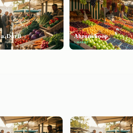
 a. Darß
Ahrenshoop
1 MARKT