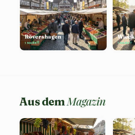
Rövershagen
Wieck
1 MARKT
1 MARKT
Magazin
Aus dem