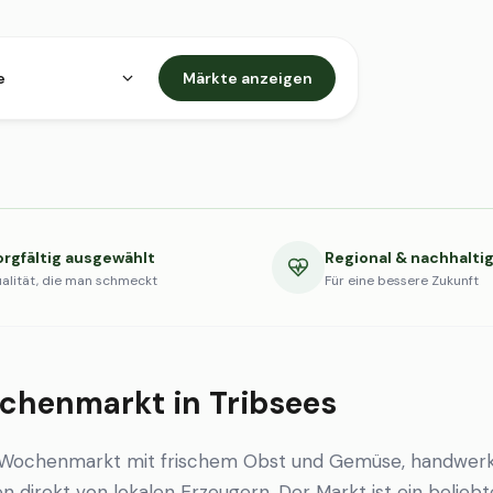
e
Märkte anzeigen
orgfältig ausgewählt
Regional & nachhalti
alität, die man schmeckt
Für eine bessere Zukunft
chenmarkt in Tribsees
n Wochenmarkt mit frischem Obst und Gemüse, handwerk
en direkt von lokalen Erzeugern. Der Markt ist ein beliebt