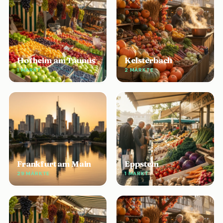
Hofheim am Taunus
Kelsterbach
1 MARKT
2 MÄRKTE
Frankfurt am Main
Eppstein
29 MÄRKTE
1 MARKT