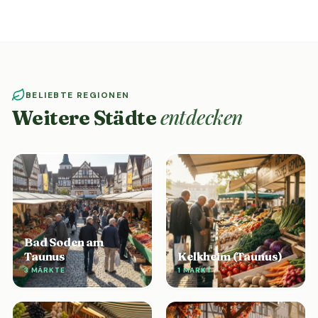
BELIEBTE REGIONEN
entdecken
Weitere Städte
Bad Soden am
Taunus
Kelkheim (Taunus)
3 MÄRKTE
1 MARKT