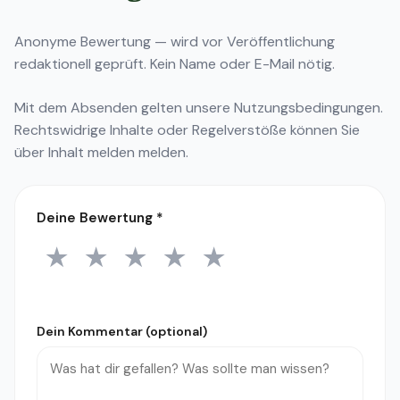
Anonyme Bewertung — wird vor Veröffentlichung
redaktionell geprüft. Kein Name oder E-Mail nötig.
Mit dem Absenden gelten unsere
Nutzungsbedingungen
.
Rechtswidrige Inhalte oder Regelverstöße können Sie
über
Inhalt melden
melden.
Deine Bewertung
*
★
★
★
★
★
1 Stern
2 Sterne
3 Sterne
4 Sterne
5 Sterne
Dein Kommentar (optional)