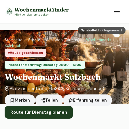
Wochenmarktfinder
Märkte lokal entdecken
Symbolbild · KI-generiert
Startseite
›
Städte
›
Sulzbach (Taunus)
›
Wochenmarkt
Sulzbach
Heute geschlossen
Nächster Markttag: Dienstag 08:00 – 13:00
Wochenmarkt Sulzbach
Platz an der Linde, 65843, Sulzbach (Taunus)
Erfahrung teilen
Merken
Teilen
Route für Dienstag planen