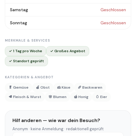
Samstag
Geschlossen
Sonntag
Geschlossen
MERKMALE & SERVICES
✓ 1 Tag pro Woche
✓ Großes Angebot
✓ Standort geprüft
KATEGORIEN & ANGEBOT
🥬 Gemüse
🍎 Obst
🧀 Käse
🥖 Backwaren
🥩 Fleisch & Wurst
🌸 Blumen
🍯 Honig
🥚 Eier
Hilf anderen — wie war dein Besuch?
Anonym · keine Anmeldung · redaktionell geprüft