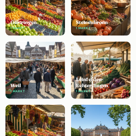
Gärtringen
Steinenbronn
1 MARKT
1 MARKT
Leinfelden-
Weil
Echterdingen
1 MARKT
1 MARKT