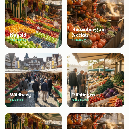
Rottenburg am
Nagold
Neckar
2 MÄRKTE
1 MARKT
Wildberg
Böblingen
1 MARKT
5 MÄRKTE